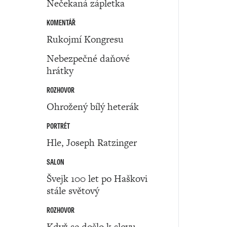
Nečekaná zápletka
KOMENTÁŘ
Rukojmí Kongresu
Nebezpečné daňové
hrátky
ROZHOVOR
Ohrožený bílý heterák
PORTRÉT
Hle, Joseph Ratzinger
SALON
Švejk 100 let po Haškovi
stále světový
ROZHOVOR
Když se došlo k slovu