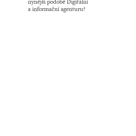
nynější podobě Digitální
a informační agenturu?
Číslo 02 ‧ 12. ledna ‧ 2023