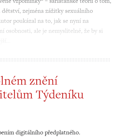
né vzpomínky“ – šarlatánské teorii o tom,
 z dětství, zejména zážitky sexuálního
Autor poukázal na to, jak se nyní na
ní osobnosti, ale je nemyslitelné, že by si
jší…
plném znění
itelům Týdeníku
ením digitálního předplatného.