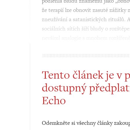
podlehla bludu známému jako „obnove
že terapií lze obnovit zasuté zážitky
zneužívání a satanistických rituálů. 
sociálních sítích šíří bludy o rozštěpe
nevšiml analogie s mnohem rozšířeně
Tento článek je v 
dostupný předplat
Echo
Odemkněte si všechny články zakoup