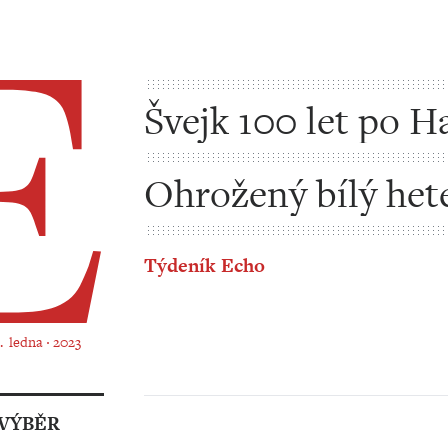
Švejk 100 let po H
stále světový
Ohrožený bílý het
Týdeník Echo
2. ledna ‧ 2023
VÝBĚR