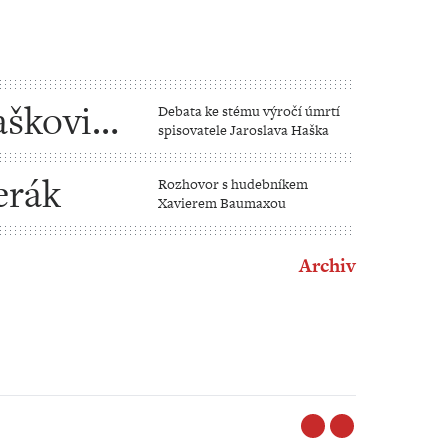
aškovi
Debata ke stému výročí úmrtí
spisovatele Jaroslava Haška
erák
Rozhovor s hudebníkem
Xavierem Baumaxou
Archiv