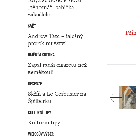
„těhotná“, babička
zakašlala
SVĚT
Přih
Andrew Tate – falešný
prorok mužství
UMĚNÍ A KRITIKA
Zapal radši cigaretu než
zeměkouli
RECENZE
Skříň a Le Corbusier na
Špilberku
KULTURNÍ TIPY
Kulturní tipy
WEISSŮV VÝBĚR