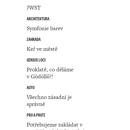
JWST
ARCHITEKTURA
Symfonie barev
ZAHRADA
Keř ve městě
GENIUS LOCI
Proklatě, co děláme
v Gödöllő?!
AUTO
Všechno zásadní je
správně
PRO A PROTI
Potřebujeme zakládat v