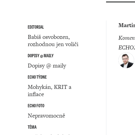
Marti
EDITORIAL
Babiš osvobozen,
komentátor
rozhodnou jen voliči
ECHO2
DOPISY @ MAILY
Dopisy @ maily
ECHO TÝDNE
Mohykán, KRIT a
inflace
ECHO FOTO
Nepravomocně
TÉMA