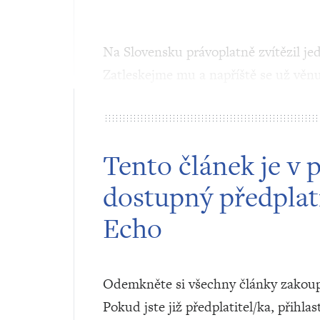
Na Slovensku právoplatně zvítězil je
Zatleskejme mu a napříště se už vě
Tento článek je v 
dostupný předplat
Echo
Odemkněte si všechny články zakoup
Pokud jste již předplatitel/ka, přihlas