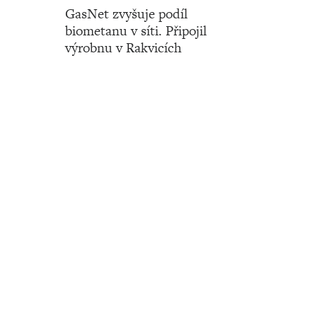
GasNet zvyšuje podíl
biometanu v síti. Připojil
výrobnu v Rakvicích
Číslo 15 ‧ 11. dubna ‧ 2024