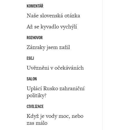
KOMENTÁŘ
Naše slovenská otázka
Až se kyvadlo vychýlí
ROZHOVOR
Zázraky jsem zažil
ESEJ
Uvězněni v očekáváních
SALON
Uplácí Rusko zahraniční
politiky?
CIVILIZACE
Když je vody moc, nebo
zas málo