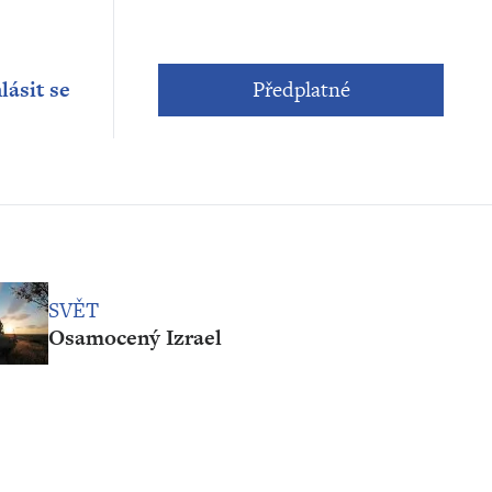
lásit se
Předplatné
SVĚT
Osamocený Izrael