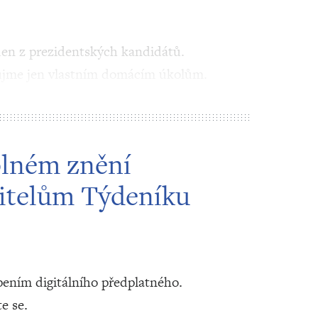
den z prezidentských kandidátů.
nujme jen vlastním domácím úkolům.
plném znění
itelům Týdeníku
ením digitálního předplatného.
te se.