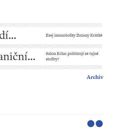
dí
Esej imunoložky Zuzany Krátké
aniční
Salon Echa: politizují se tajné
služby?
Archiv