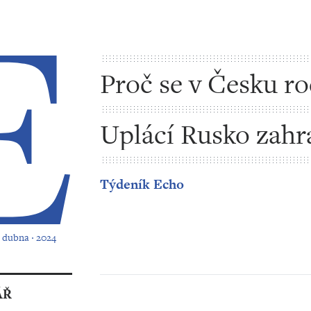
Proč se v Česku ro
méně dětí
Uplácí Rusko zahr
politiky?
Týdeník Echo
1. dubna ‧ 2024
ÁŘ