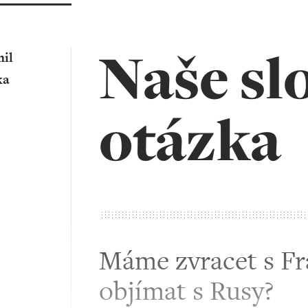
Naše sl
il
ka
otázka
Máme zvracet s Fr
objímat s Rusy?