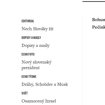
Bohum
EDITORIAL
Pečin
Nech Slováky žít
DOPISY A MAILY
Dopisy a maily
ECHO FOTO
Nový slovenský
prezident
ECHO TÝDNE
Dráhy, Schröder a Musk
SVĚT
Osamocený Izrael