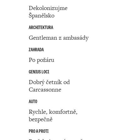
Dekolonizujme
Španělsko
ARCHITEKTURA
Gentleman z ambasády
ZAHRADA
Po požáru
GENIUS LOCI
Dobrý četník od
Carcassonne
AUTO
Rychle, komfortně,
bezpečně
PRO A PROTI