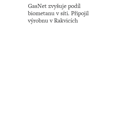
GasNet zvyšuje podíl
biometanu v síti. Připojil
výrobnu v Rakvicích
Číslo 15 ‧ 11. dubna ‧ 2024