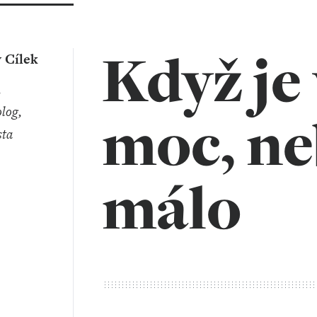
Když je
 Cílek
log,
moc, ne
sta
málo