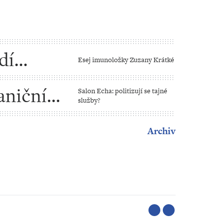
dí
Esej imunoložky Zuzany Krátké
aniční
Salon Echa: politizují se tajné
služby?
Archiv