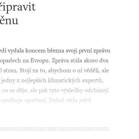
ipravit
měnu
edí vydala koncem března svoji první zprávu
dopadech na Evropu. Zpráva stála skoro dva
stran. Stojí za to, abychom o ní věděli, ale
 jedny z nejlepších klimatických expertů,
 co se děje, ale pak tyto výsledky odcházejí
á navrhuje opatření. Dobrá věda ještě