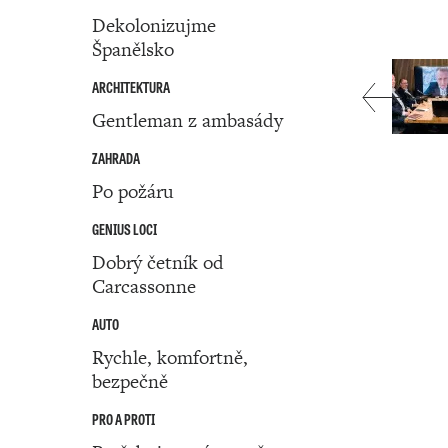
Dekolonizujme
Španělsko
ARCHITEKTURA
Gentleman z ambasády
ZAHRADA
Po požáru
GENIUS LOCI
Dobrý četník od
Carcassonne
AUTO
Rychle, komfortně,
bezpečně
PRO A PROTI