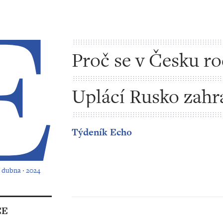
Proč se v Česku ro
méně dětí
Uplácí Rusko zahr
politiky?
Týdeník Echo
1. dubna ‧ 2024
CE