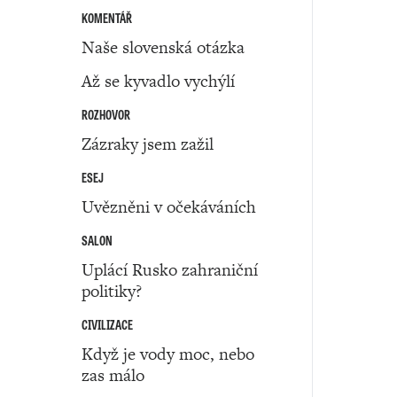
KOMENTÁŘ
Naše slovenská otázka
Až se kyvadlo vychýlí
ROZHOVOR
Zázraky jsem zažil
ESEJ
Uvězněni v očekáváních
SALON
Uplácí Rusko zahraniční
politiky?
CIVILIZACE
Když je vody moc, nebo
zas málo