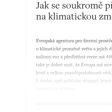
Jak se soukromě př
na klimatickou z
Evropská agentura pro životní prostř
o klimatické proměně světa a jejích 
miliony eur a předběžná verze má 450 
také je dobré znát, že Evropa má sice
kteří s velkou pravděpodobností vědí,
k druhé, spíš politické skupině, kter
nezaručuje dobrou…