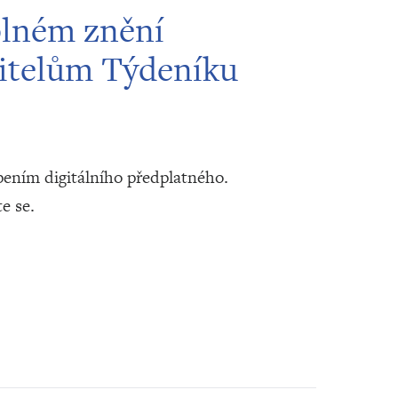
plném znění
itelům Týdeníku
ením digitálního předplatného.
te se.