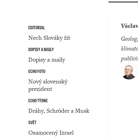
Václav
EDITORIAL
Nech Slováky žít
geolog,
klimato
DOPISY A MAILY
publici
Dopisy a maily
ECHO FOTO
Nový slovenský
prezident
ECHO TÝDNE
Dráhy, Schröder a Musk
SVĚT
Osamocený Izrael