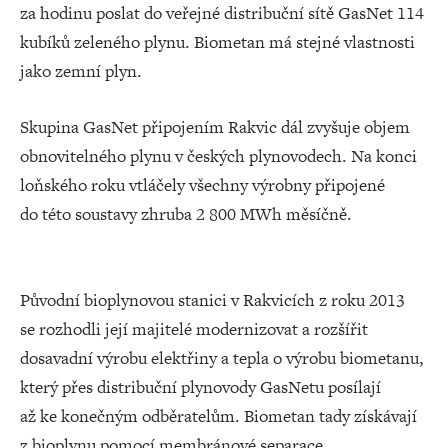
za hodinu poslat do veřejné distribuční sítě GasNet 114
kubíků zeleného plynu. Biometan má stejné vlastnosti
jako zemní plyn.
Skupina GasNet připojením Rakvic dál zvyšuje objem
obnovitelného plynu v českých plynovodech. Na konci
loňského roku vtláčely všechny výrobny připojené
do této soustavy zhruba 2 800 MWh měsíčně.
Původní bioplynovou stanici v Rakvicích z roku 2013
se rozhodli její majitelé modernizovat a rozšířit
dosavadní výrobu elektřiny a tepla o výrobu biometanu,
který přes distribuční plynovody GasNetu posílají
až ke konečným odběratelům. Biometan tady získávají
z bioplynu pomocí membránové separace