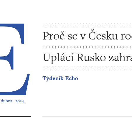
Proč se v Česku ro
méně dětí
Uplácí Rusko zahr
politiky?
Týdeník Echo
1. dubna ‧ 2024