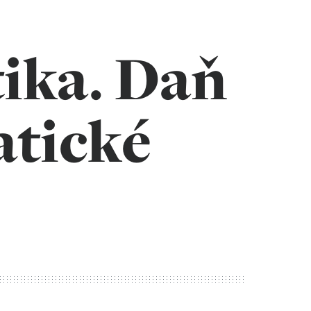
ika. Daň
atické