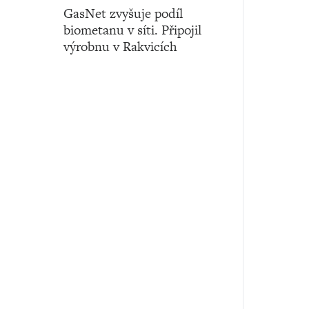
GasNet zvyšuje podíl
biometanu v síti. Připojil
výrobnu v Rakvicích
Číslo 15 ‧ 11. dubna ‧ 2024