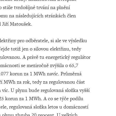
 stále tvrdošíjné trvání na plnění
omu na následujících stránkách člen
 Jiří Matoušek.
ektřiny pro odběratele, si ale ve výsledku
jde totiž jen o silovou elektřinu, tedy
gulovanou. A právě tu energetický regulátor
omácnosti se meziročně zvýšila o 65,7
 1077 korun za 1 MWh navíc. Průměrná
ří MWh za rok, tedy za regulovanou část
n víc. U plynu bude regulovaná složka vyšší
 125 korun za 1 MWh. A co se týče podílu
tele, regulovaná složka letos u domácností
u plynu zhruba 20 procent. U velkých