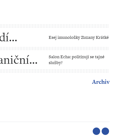
dí
Esej imunoložky Zuzany Krátké
aniční
Salon Echa: politizují se tajné
služby?
Archiv