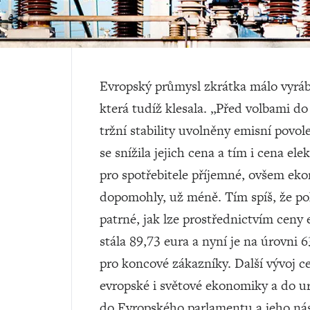
Evropský průmysl zkrátka málo vyrábě
která tudíž klesala. „Před volbami d
tržní stability uvolněny emisní povol
se snížila jejich cena a tím i cena ele
pro spotřebitele příjemné, ovšem eko
dopomohly, už méně. Tím spíš, že po
patrné, jak lze prostřednictvím ceny
stála 89,73 eura a nyní je na úrovni 6
pro koncové zákazníky. Další vývoj c
evropské i světové ekonomiky a do ur
do Evropského parlamentu a jeho ná