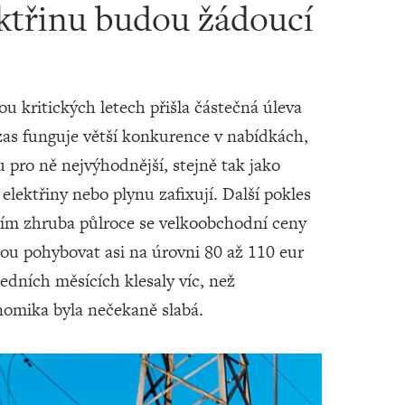
ektřinu budou žádoucí
u kritických letech přišla částečná úleva
 zas funguje větší konkurence v nabídkách,
 pro ně nejvýhodnější, stejně tak jako
elektřiny nebo plynu zafixují. Další pokles
ícím zhruba půlroce se velkoobchodní ceny
dou pohybovat asi na úrovni 80 až 110 eur
dních měsících klesaly víc, než
onomika byla nečekaně slabá.