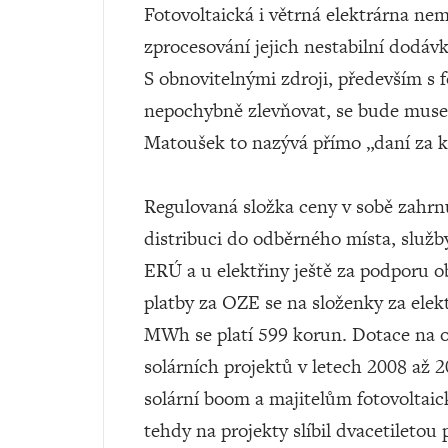
Fotovoltaická i větrná elektrárna nem
zprocesování jejich nestabilní dodávk
S obnovitelnými zdroji, především s f
nepochybně zlevňovat, se bude muset 
Matoušek to nazývá přímo „daní za kl
Regulovaná složka ceny v sobě zahrnu
distribuci do odběrného místa, služb
ERÚ a u elektřiny ještě za podporu 
platby za OZE se na složenky za elekt
MWh se platí 599 korun. Dotace na o
solárních projektů v letech 2008 až 2
solární boom a majitelům fotovoltaick
tehdy na projekty slíbil dvacetileto