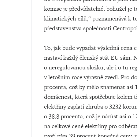
komise je předvídatelné, bohužel je to
klimatických cílů,“ poznamenává k t
představenstva společnosti Centropol
To, jak bude vypadat výsledná cena el
nastaví každý členský stát EU sám. Ne
o neregulovanou složku, ale i o tu re
v letošním roce výrazně zvedl. Pro d
procenta, což by mělo znamenat asi
domácnost, která spotřebuje kolem t
elektřiny zaplatí zhruba o 3232 koru
o 38,8 procenta, což je nárůst asi o
na celkové ceně elektřiny pro odběra
tvoří přes 39 procent konečné ceny, 