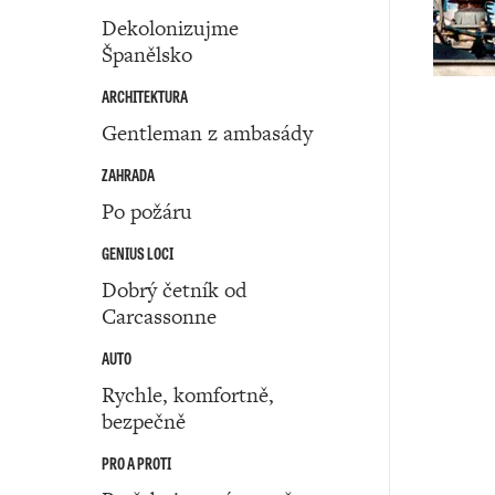
Dekolonizujme
Španělsko
ARCHITEKTURA
Gentleman z ambasády
ZAHRADA
Po požáru
GENIUS LOCI
Dobrý četník od
Carcassonne
AUTO
Rychle, komfortně,
bezpečně
PRO A PROTI