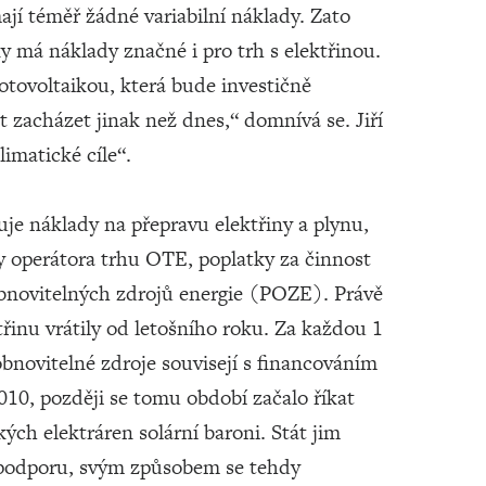
ají téměř žádné variabilní náklady. Zato
y má náklady značné i pro trh s elektřinou.
otovoltaikou, která bude investičně
zacházet jinak než dnes,“ domnívá se. Jiří
imatické cíle“.
je náklady na přepravu elektřiny a plynu,
y operátora trhu OTE, poplatky za činnost
obnovitelných zdrojů energie (POZE). Právě
řinu vrátily od letošního roku. Za každou 1
bnovitelné zdroje souvisejí s financováním
010, později se tomu období začalo říkat
ých elektráren solární baroni. Stát jim
u podporu, svým způsobem se tehdy