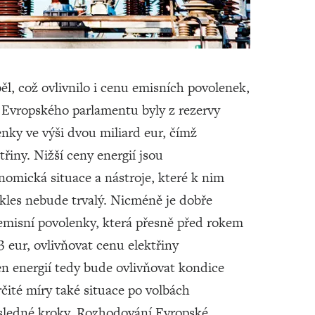
l, což ovlivnilo i cenu emisních povolenek,
o Evropského parlamentu byly z rezervy
enky ve výši dvou miliard eur, čímž
ktřiny. Nižší ceny energií jsou
nomická situace a nástroje, které k nim
kles nebude trvalý. Nicméně je dobře
 emisní povolenky, která přesně před rokem
3 eur, ovlivňovat cenu elektřiny
en energií tedy bude ovlivňovat kondice
čité míry také situace po volbách
sledné kroky. Rozhodování Evropské