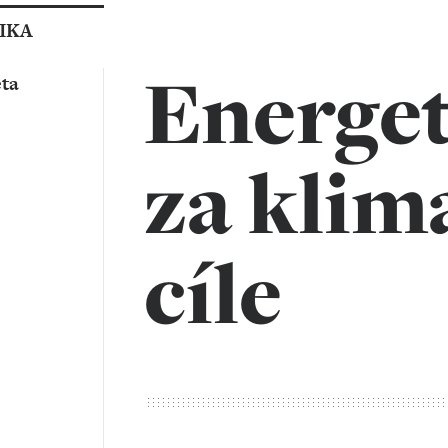
IKA
Energet
ta
za klim
cíle