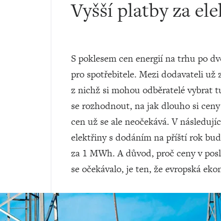
Vyšší platby za el
S poklesem cen energií na trhu po dvo
pro spotřebitele. Mezi dodavateli už
z nichž si mohou odběratelé vybrat tu
se rozhodnout, na jak dlouho si ceny 
cen už se ale neočekává. V následuj
elektřiny s dodáním na příští rok bu
za 1 MWh. A důvod, proč ceny v posle
se očekávalo, je ten, že evropská ek