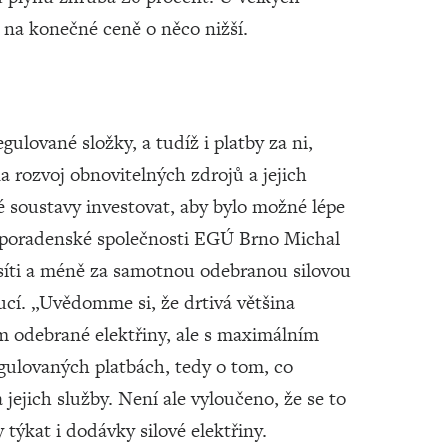
y na konečné ceně o něco nižší.
gulované složky, a tudíž i platby za ni,
 na rozvoj obnovitelných zdrojů a jejich
vé soustavy investovat, aby bylo možné lépe
egie poradenské společnosti EGÚ Brno Michal
k síti a méně za samotnou odebranou silovou
ucí. „Uvědomme si, že drtivá většina
m odebrané elektřiny, ale s maximálním
lovaných platbách, tedy o tom, co
 jejich služby. Není ale vyloučeno, že se to
 týkat i dodávky silové elektřiny.