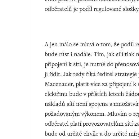
odběratelů je podíl regulované složk
A jen málo se mluví o tom, že podíl re
bude růst i nadále. Tím, jak sílí tlak
připojení k síti, je nutné do přenoso
ji řídit. Jak tedy říká ředitel strat
Macenauer, platit více za připojení 
elektřinu bude v příštích letech žádo
nákladů sítí není spojena s množství
požadovaným výkonem. Mluvím o regu
odběratel platí provozovatelům sítí za
bude od určité chvíle a do určité míry