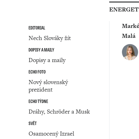
ENERGET
Marké
EDITORIAL
Malá
Nech Slováky žít
DOPISY A MAILY
Dopisy a maily
ECHO FOTO
Nový slovenský
prezident
ECHO TÝDNE
Dráhy, Schröder a Musk
SVĚT
Osamocený Izrael