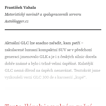
František Vahala
motoristický novinář a spolupracovník serveru
Autoblogger.cz
Aktuální GLC lze snadno zařadit, kam patří –
zakulacené luxusní kompaktní SUV se v předchozí
generaci jmenovalo GLK a je i z českých silnic docela
dobře známé a bylo i tržně velmi úspěšné. Kulatější
GLC nemá důvod na úspěch nenavázat. Tentokrát jsme
vyzkoušeli verzi GLC 300 de s karoserií „kupé“.