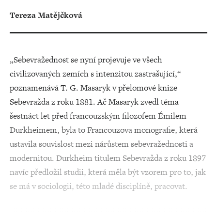
Tereza Matějčková
„Sebevražednost se nyní projevuje ve všech
civilizovaných zemích s intenzitou zastrašující,“
poznamenává T. G. Masaryk v přelomové knize
Sebevražda z roku 1881. Ač Masaryk zvedl téma
šestnáct let před francouzským filozofem Émilem
Durkheimem, byla to Francouzova monografie, která
ustavila souvislost mezi nárůstem sebevražednosti a
modernitou. Durkheim titulem Sebevražda z roku 1897
navíc předložil studii, která měla být vzorem pro to, jak
se má v sociologii, této mladé disciplíně, pracovat.