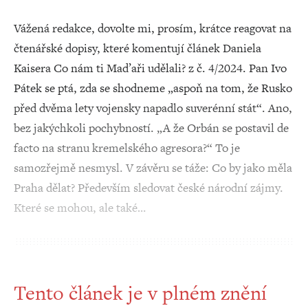
Vážená redakce, dovolte mi, prosím, krátce reagovat na
čtenářské dopisy, které komentují článek Daniela
Kaisera Co nám ti Maďaři udělali? z č. 4/2024. Pan Ivo
Pátek se ptá, zda se shodneme „aspoň na tom, že Rusko
před dvěma lety vojensky napadlo suverénní stát“. Ano,
bez jakýchkoli pochybností. „A že Orbán se postavil de
facto na stranu kremelského agresora?“ To je
samozřejmě nesmysl. V závěru se táže: Co by jako měla
Praha dělat? Především sledovat české národní zájmy.
Které se mohou, ale také…
Tento článek je v plném znění