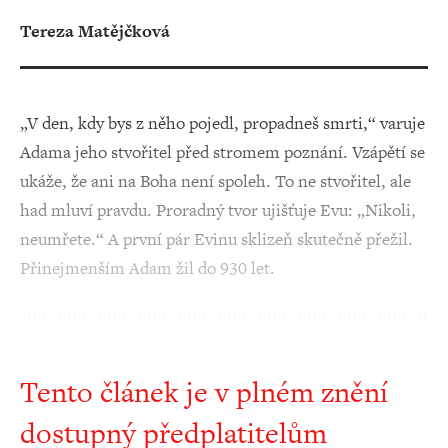
Tereza Matějčková
„V den, kdy bys z něho pojedl, propadneš smrti,“ varuje
Adama jeho stvořitel před stromem poznání. Vzápětí se
ukáže, že ani na Boha není spoleh. To ne stvořitel, ale
had mluví pravdu. Proradný tvor ujišťuje Evu: „Nikoli,
neumřete.“ A první pár Evinu sklizeň skutečně přežil.
Přinejmenším Adam žil do 930 let.
Tento článek je v plném znění
dostupný předplatitelům