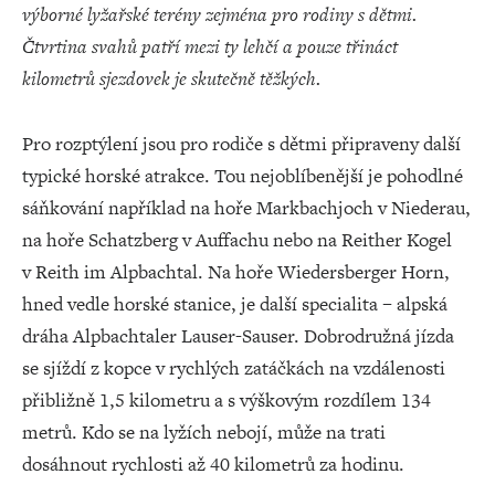
výborné lyžařské terény zejména pro rodiny s dětmi.
Čtvrtina svahů patří mezi ty lehčí a pouze třináct
kilometrů sjezdovek je skutečně těžkých.
Pro rozptýlení jsou pro rodiče s dětmi připraveny další
typické horské atrakce. Tou nejoblíbenější je pohodlné
sáňkování například na hoře Markbachjoch v Niederau,
na hoře Schatzberg v Auffachu nebo na Reither Kogel
v Reith im Alpbachtal. Na hoře Wiedersberger Horn,
hned vedle horské stanice, je další specialita – alpská
dráha Alpbachtaler Lauser-Sauser. Dobrodružná jízda
se sjíždí z kopce v rychlých zatáčkách na vzdálenosti
přibližně 1,5 kilometru a s výškovým rozdílem 134
metrů. Kdo se na lyžích nebojí, může na trati
dosáhnout rychlosti až 40 kilometrů za hodinu.