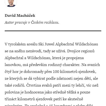
David Macháček
Autor pracuje v Českém rozhlasu.
V tyrolském areálu Ski Juwel Alpbachtal Wildschönau
se na sněhu nezávodí, tady se užívá. Dvojice regionů
Alpbachtal a Wildschönau, která je propojena
lanovkou, má především rodinný charakter. Na svazích
čtyř hor je dohromady přes 100 kilometrů sjezdovek,
ze kterých se dá vybírat podle zdatnosti nejen dětí, ale
také rodičů. Čtvrtina svahů patří mezi ty lehčí, víc než
polovina je hodnocena jako středně těžká a pouze
třináct kilometrů sjezdovek patří ke skutečně
náročným. To společně s 45 lanovkami a vleky dělá