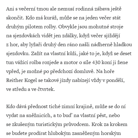
Ani s večerní tmou ale nemusí rodinná zábava ještě
skončit. Kdo má kuráž, může se na jeden večer stát
druhým pilotem rolby. Obvykle jsou mohutné stroje
na sjezdovkách vidět jen zdálky, když večer sjíždějí
z hor, aby lyžaři druhý den ráno našli nádherně hladkou
sjezdovku. Zažít na vlastní kůži, jaké to je, když se deset
tun vážící rolba rozjede a motor o síle 430 koní ji žene
vpřed, je možné po předchozí domluvě. Na hoře
Reither Kogel se takové jízdy nabízejí vždy v pondělí,
ve středu a ve čtvrtek.
Kdo dává přednost tiché zimní krajině, může se do ní
vydat na sněžnicích, a to buď na vlastní pěst, nebo
se zkušeným turistickým průvodcem. Krok za krokem
se budete prodírat hlubokým zasněženým horským