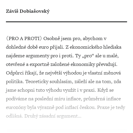
Záviš Dobiašovský
(PRO A PROTI) Osobně jsem pro, abychom v
dohledné době euro přijali. Z ekonomického hlediska
najdeme argumenty pro i proti. Ty „pro“ ale u malé,
otevřené a exportně založené ekonomiky převažují.
Odpůrci říkají, že největší výhodou je vlastní měnová
politika. Teoreticky souhlasím, záleží ale na tom, zda
jsme schopni tuto výhodu využít i v praxi. Když se
podíváme na poslední míru inflace, průměrná inflace
eurozóny byla výrazně pod inflací českou. Praxe je tedy
odlišná. Druhý zásadní argument…