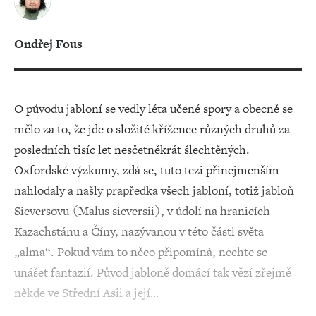
Ondřej Fous
O původu jabloní se vedly léta učené spory a obecně se
mělo za to, že jde o složité křížence různých druhů za
posledních tisíc let nesčetněkrát šlechtěných.
Oxfordské výzkumy, zdá se, tuto tezi přinejmenším
nahlodaly a našly prapředka všech jabloní, totiž jabloň
Sieversovu (Malus sieversii), v údolí na hranicích
Kazachstánu a Číny, nazývanou v této části světa
„alma“. Pokud vám to něco připomíná, nechte se
unášet fantazií. Původ jabloně domácí tak vězí zřejmě
někde ve Střední Asii a její…