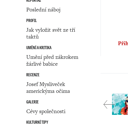
REPORTÁŽ
Poslední náboj
PROFIL
Jak vyložit svět ze tří
taktů
Přih
UMĚNÍ A KRITIKA
Umění před zákrokem
žárlivé babice
RECENZE
Josef Mysliveček
americkýma očima
GALERIE
Cévy společnosti
KULTURNÍ TIPY