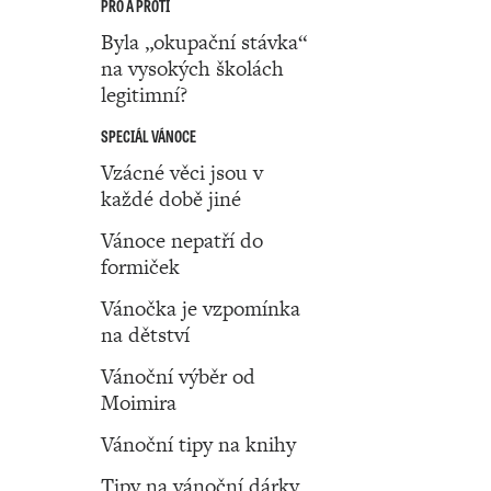
PRO A PROTI
Byla „okupační stávka“
na vysokých školách
legitimní?
SPECIÁL VÁNOCE
Vzácné věci jsou v
každé době jiné
Vánoce nepatří do
formiček
Vánočka je vzpomínka
na dětství
Vánoční výběr od
Moimira
Vánoční tipy na knihy
Tipy na vánoční dárky