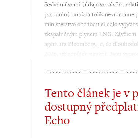
českém území (údaje ze závěru relati
pod nulu), možná tolik nevnímáme pe
ministerstvo obchodu si dalo vyprac
zkapalněným plynem LNG. Závěrem st
agentura Bloomberg, je, že dlouhodo
2026, už nepůjde uzavřít. Jsou vypr
Tento článek je v 
dostupný předplat
Echo