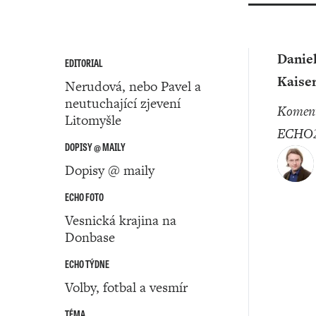
Danie
EDITORIAL
Kaise
Nerudová, nebo Pavel a
neutuchající zjevení
komentátor
Litomyšle
ECHO2
DOPISY @ MAILY
Dopisy @ maily
ECHO FOTO
Vesnická krajina na
Donbase
ECHO TÝDNE
Volby, fotbal a vesmír
TÉMA