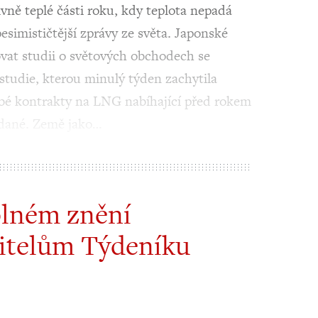
vně teplé části roku, kdy teplota nepadá
simističtější zprávy ze světa. Japonské
ovat studii o světových obchodech se
udie, kterou minulý týden zachytila
bé kontrakty na LNG nabíhající před rokem
odané. Země jako…
plném znění
itelům Týdeníku