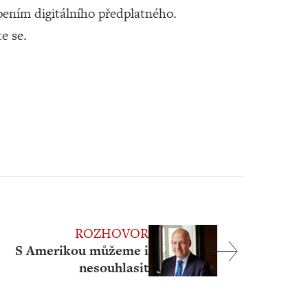
ením digitálního předplatného.
te se.
ROZHOVOR
S Amerikou můžeme i
nesouhlasit