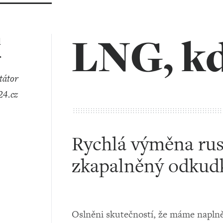
LNG, kd
l
r
4.cz
Rychlá výměna rus
zkapalněný odkudk
Oslněni skutečností, že máme napln