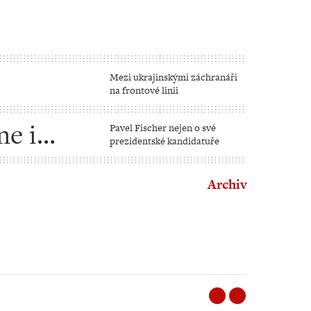
Mezi ukrajinskými záchranáři
na frontové linii
e i
Pavel Fischer nejen o své
prezidentské kandidatuře
Archiv