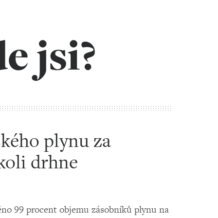
e jsi?
kého plynu za
oli drhne
ěno 99 procent objemu zásobníků plynu na