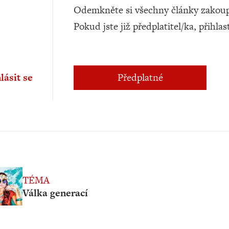
Odemkněte si všechny články zakoup
Pokud jste již předplatitel/ka, přihlas
lásit se
Předplatné
TÉMA
Válka generací