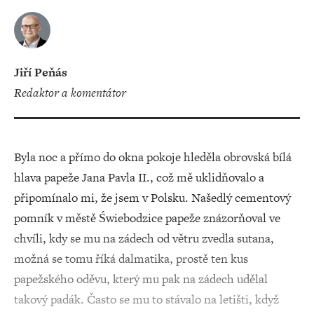
Jiří Peňás
redaktor a komentátor
Byla noc a přímo do okna pokoje hleděla obrovská bílá
hlava papeže Jana Pavla II., což mě uklidňovalo a
připomínalo mi, že jsem v Polsku. Našedlý cementový
pomník v městě Świebodzice papeže znázorňoval ve
chvíli, kdy se mu na zádech od větru zvedla sutana,
možná se tomu říká dalmatika, prostě ten kus
papežského oděvu, který mu pak na zádech udělal
takový padák. Často se mu to stávalo na letišti, když