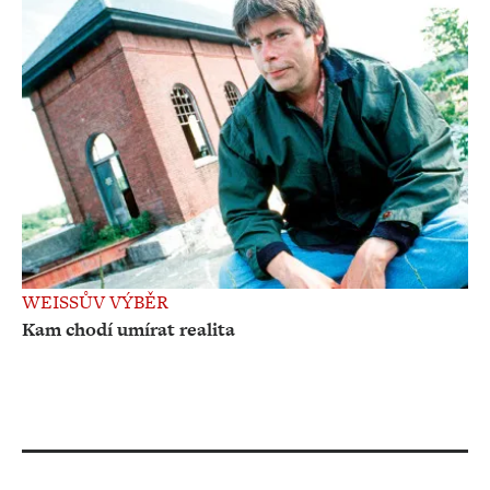
WEISSŮV VÝBĚR
Kam chodí umírat realita