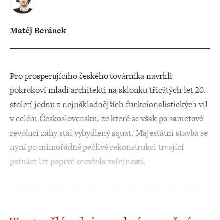
Matěj Beránek
Pro prosperujícího českého továrníka navrhli
pokrokoví mladí architekti na sklonku třicátých let 20.
století jednu z nejnákladnějších funkcionalistických vil
v celém Československu, ze které se však po sametové
revoluci záhy stal vybydlený squat. Majestátní stavba se
nyní po mimořádně pečlivé rekonstrukci trvající
patnáct let poprvé otevřela veřejnosti.