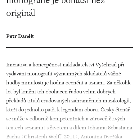
monografie je bohatší než
originál
Petr Daněk
Iniciativa a koncepčnost nakladatelství Vyšehrad při
vydávání monografií významných skladatelů vážné
hudby minulosti je hodna ocenění a uznání. Za několik
let byl knižní trh obohacen řadou velmi dobrých
překladů titulů erudovaných zahraničních muzikologů,
kteří do jednoho patří k legendám oboru. Český čtenář
se může v odborně kompetentních a zároveň čtivých
textech seznámit s životem a dílem Johanna Sebastiana
Bacha (Christoph Wolff, 2011), Antonína Dvořáka