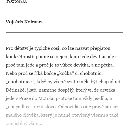
Rezka
Vojtěch Kolman
Pro dětství je typické cosi, co lze nazvat přepjatou
konkrétností: ptáme se nejen, kam jede devítka, ale i
proč tam jede a proč je to vůbec devítka, a ne pětka.
Nebo proč se říká kočce „kočka“ či chobotnici
„chobotnice“, když by věcně vzato měla být chapadlicí.
Dětinské, jistě, namítne dospělý, který ví, že devítka
jede v Praze do Motola, protože tam vždy jezdila, a
„chapadlice“ není slovo. Odpovídá to ale právě situaci
malého člověka, který je nutně otevřený všemu a také
znejistěný vším…