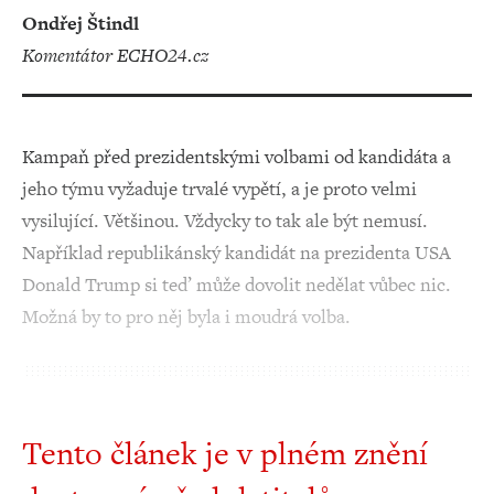
Ondřej Štindl
komentátor ECHO24.cz
Kampaň před prezidentskými volbami od kandidáta a
jeho týmu vyžaduje trvalé vypětí, a je proto velmi
vysilující. Většinou. Vždycky to tak ale být nemusí.
Například republikánský kandidát na prezidenta USA
Donald Trump si teď může dovolit nedělat vůbec nic.
Možná by to pro něj byla i moudrá volba.
Tento článek je v plném znění