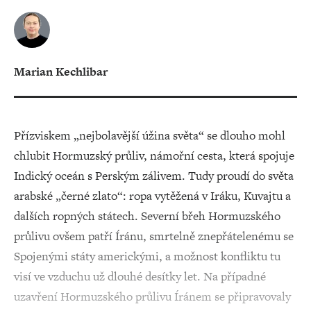
Marian Kechlibar
Přízviskem „nejbolavější úžina světa“ se dlouho mohl
chlubit Hormuzský průliv, námořní cesta, která spojuje
Indický oceán s Perským zálivem. Tudy proudí do světa
arabské „černé zlato“: ropa vytěžená v Iráku, Kuvajtu a
dalších ropných státech. Severní břeh Hormuzského
průlivu ovšem patří Íránu, smrtelně znepřátelenému se
Spojenými státy americkými, a možnost konfliktu tu
visí ve vzduchu už dlouhé desítky let. Na případné
uzavření Hormuzského průlivu Íránem se připravovaly