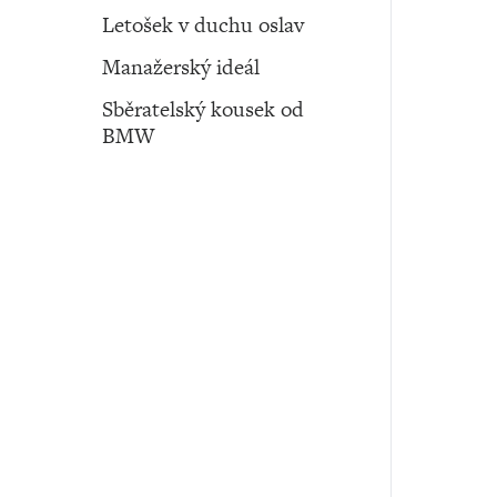
Letošek v duchu oslav
Manažerský ideál
Sběratelský kousek od
BMW
Auto ‧ 21. května ‧ 2026