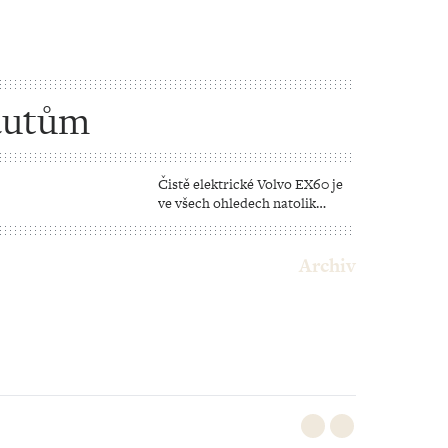
autům
Čistě elektrické Volvo EX60 je
ve všech ohledech natolik
revoluční, že má potenciál
zásadně změnit pravidla hry
Archiv