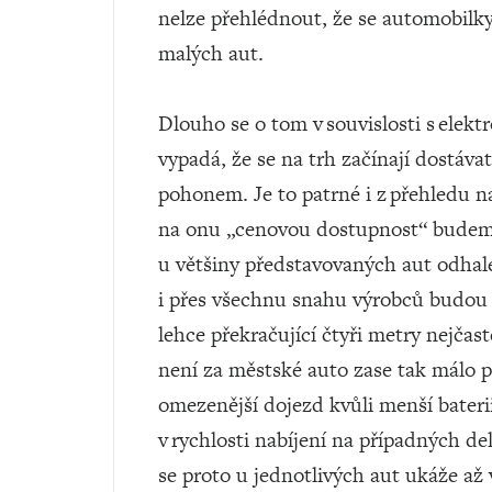
nelze přehlédnout, že se automobilky
malých aut.
Dlouho se o tom v souvislosti s elekt
vypadá, že se na trh začínají dostávat
pohonem. Je to patrné i z přehledu na
na onu „cenovou dostupnost“ budeme 
u většiny představovaných aut odhale
i přes všechnu snahu výrobců budou 
lehce překračující čtyři metry nejčast
není za městské auto zase tak málo p
omezenější dojezd kvůli menší baterii
v rychlosti nabíjení na případných de
se proto u jednotlivých aut ukáže až