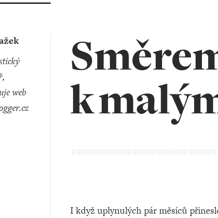
Směre
lažek
ř,
k malý
uje web
ogger.cz
I když uplynulých pár měsíců přines