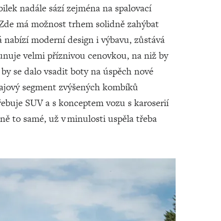
bilek nadále sází zejména na spalovací
. Zde má možnost trhem solidně zahýbat
 nabízí moderní design i výbavu, zůstává
nuje velmi příznivou cenovkou, na niž by
k by se dalo vsadit boty na úspěch nové
krajový segment zvýšených kombíků
třebuje SUV a s konceptem vozu s karoserií
ně to samé, už v minulosti uspěla třeba