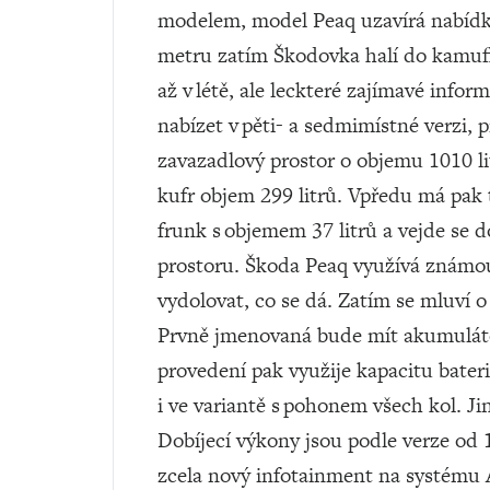
modelem, model Peaq uzavírá nabídku
metru zatím Škodovka halí do kamufl
až v létě, ale leckteré zajímavé info
nabízet v pěti- a sedmimístné verzi, 
zavazadlový prostor o objemu 1010 li
kufr objem 299 litrů. Vpředu má pak 
frunk s objemem 37 litrů a vejde se d
prostoru. Škoda Peaq využívá známou
vydolovat, co se dá. Zatím se mluví o
Prvně jmenovaná bude mít akumuláto
provedení pak využije kapacitu bater
i ve variantě s pohonem všech kol. J
Dobíjecí výkony jsou podle verze od
zcela nový infotainment na systému A