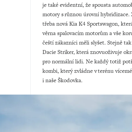
je také evidentní, že spousta automo
motory s různou úrovní hybridizace
třeba nová Kia K4 Sportswagon, která
věrna spalovacím motorům a vše koru
čeští zákazníci měli slyšet. Stejně ta
Dacie Striker, která znovuoživuje o
pro normální lidi. Ne každý totiž po
kombi, který zvládne v terénu vícemé
i naše Škodovka.