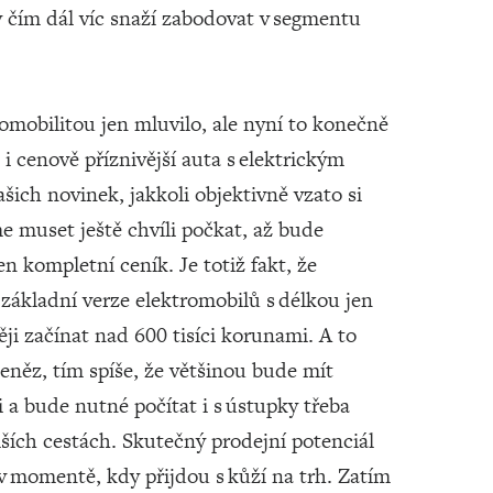
 čím dál víc snaží zabodovat v segmentu
romobilitou jen mluvilo, ale nyní to konečně
 i cenově příznivější auta s elektrickým
šich novinek, jakkoli objektivně vzato si
muset ještě chvíli počkat, až bude
n kompletní ceník. Je totiž fakt, že
základní verze elektromobilů s délkou jen
ěji začínat nad 600 tisíci korunami. A to
eněz, tím spíše, že většinou bude mít
 a bude nutné počítat i s ústupky třeba
lších cestách. Skutečný prodejní potenciál
 v momentě, kdy přijdou s kůží na trh. Zatím