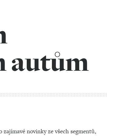
m
m autům
lo zajímavé novinky ze všech segmentů,