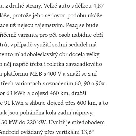
 z druhé strany. Velké auto s délkou 4,87
áže, protože jeho sériovou podobu ukáže
rmace už nejsou tajemstvím. Peaq se bude
přičemž varianta pro pět osob nabídne obří
trů, v případě využití sedmi sedadel má
tento mladoboleslavský obr docela velký
o něj napříč třeba i roletka zavazadlového
 platformu MEB s 400 V a snaží se z ní
 třech variantách s označením 60, 90 a 90x.
r 63 kWh a dojezd 460 km, dražší
ie 91 kWh a slibuje dojezd přes 600 km, a to
inak jsou poháněna kola zadní nápravy.
 150 kW do 220 kW. Uvnitř je středobodem
ndroid ovládaný přes vertikální 13,6"