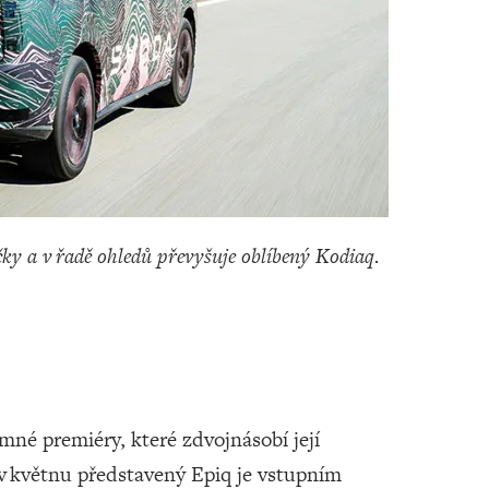
ky a v řadě ohledů převyšuje oblíbený Kodiaq.
né premiéry, které zdvojnásobí její
 v květnu představený Epiq je vstupním