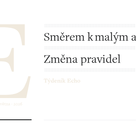
Směrem k malým 
Změna pravidel
Týdeník Echo
května ‧ 2026