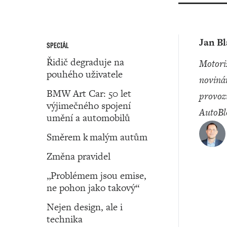
Jan B
SPECIÁL
Řidič degraduje na
motoristický
pouhého uživatele
noviná
BMW Art Car: 50 let
provoz
výjimečného spojení
AutoBl
umění a automobilů
Směrem k malým autům
Změna pravidel
„Problémem jsou emise,
ne pohon jako takový“
Nejen design, ale i
technika