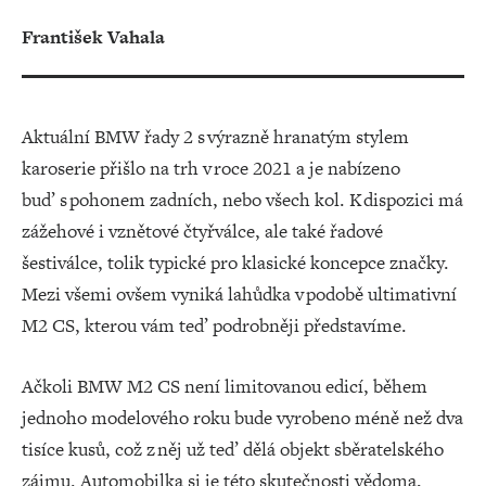
František Vahala
Aktuální BMW řady 2 s výrazně hranatým stylem
karoserie přišlo na trh v roce 2021 a je nabízeno
buď s pohonem zadních, nebo všech kol. K dispozici má
zážehové i vznětové čtyřválce, ale také řadové
šestiválce, tolik typické pro klasické koncepce značky.
Mezi všemi ovšem vyniká lahůdka v podobě ultimativní
M2 CS, kterou vám teď podrobněji představíme.
Ačkoli BMW M2 CS není limitovanou edicí, během
jednoho modelového roku bude vyrobeno méně než dva
tisíce kusů, což z něj už teď dělá objekt sběratelského
zájmu. Automobilka si je této skutečnosti vědoma,