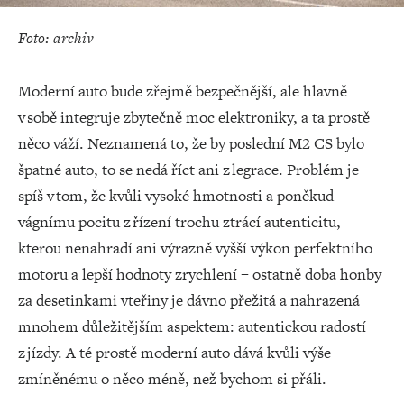
Foto: archiv
Moderní auto bude zřejmě bezpečnější, ale hlavně
v sobě integruje zbytečně moc elektroniky, a ta prostě
něco váží. Neznamená to, že by poslední M2 CS bylo
špatné auto, to se nedá říct ani z legrace. Problém je
spíš v tom, že kvůli vysoké hmotnosti a poněkud
vágnímu pocitu z řízení trochu ztrácí autenticitu,
kterou nenahradí ani výrazně vyšší výkon perfektního
motoru a lepší hodnoty zrychlení – ostatně doba honby
za desetinkami vteřiny je dávno přežitá a nahrazená
mnohem důležitějším aspektem: autentickou radostí
z jízdy. A té prostě moderní auto dává kvůli výše
zmíněnému o něco méně, než bychom si přáli.