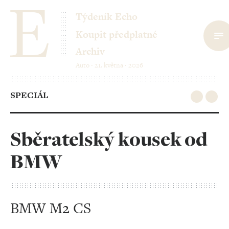
Týdeník Echo
Koupit předplatné
Archiv
Auto ‧ 21. května ‧ 2026
SPECIÁL
Sběratelský kousek od
BMW
BMW M2 CS