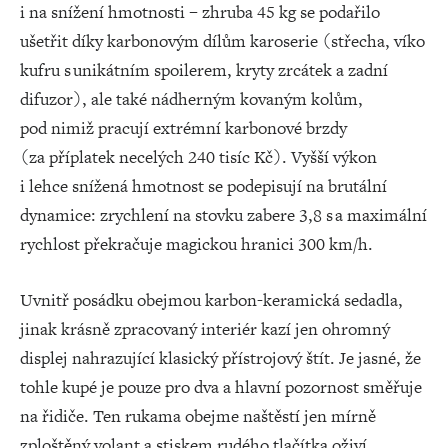
i na snížení hmotnosti – zhruba 45 kg se podařilo
ušetřit díky karbonovým dílům karoserie (střecha, víko
kufru s unikátním spoilerem, kryty zrcátek a zadní
difuzor), ale také nádherným kovaným kolům,
pod nimiž pracují extrémní karbonové brzdy
(za příplatek necelých 240 tisíc Kč). Vyšší výkon
i lehce snížená hmotnost se podepisují na brutální
dynamice: zrychlení na stovku zabere 3,8 s a maximální
rychlost překračuje magickou hranici 300 km/h.
Uvnitř posádku obejmou karbon-keramická sedadla,
jinak krásně zpracovaný interiér kazí jen ohromný
displej nahrazující klasický přístrojový štít. Je jasné, že
tohle kupé je pouze pro dva a hlavní pozornost směřuje
na řidiče. Ten rukama obejme naštěstí jen mírně
zploštěný volant a stiskem rudého tlačítka oživí