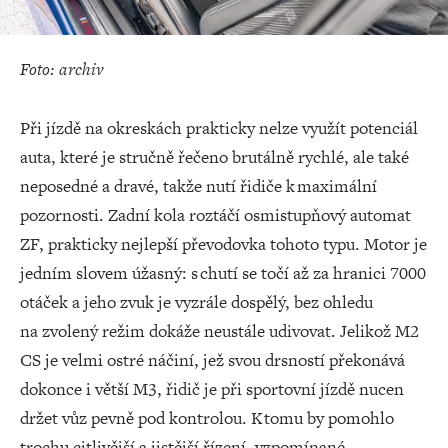
Foto: archiv
Při jízdě na okreskách prakticky nelze využít potenciál
auta, které je stručně řečeno brutálně rychlé, ale také
neposedné a dravé, takže nutí řidiče k maximální
pozornosti. Zadní kola roztáčí osmistupňový automat
ZF, prakticky nejlepší převodovka tohoto typu. Motor je
jedním slovem úžasný: s chutí se točí až za hranici 7000
otáček a jeho zvuk je vyzrále dospělý, bez ohledu
na zvolený režim dokáže neustále udivovat. Jelikož M2
CS je velmi ostré náčiní, jež svou drsností překonává
dokonce i větší M3, řidič je při sportovní jízdě nucen
držet vůz pevně pod kontrolou. K tomu by pomohlo
trochu citlivější a jistější řízení, vzpomínané