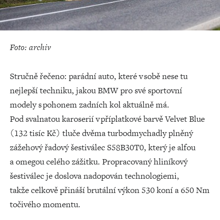
Foto: archiv
Stručně řečeno: parádní auto, které v sobě nese tu
nejlepší techniku, jakou BMW pro své sportovní
modely s pohonem zadních kol aktuálně má.
Pod svalnatou karoserií v příplatkové barvě Velvet Blue
(132 tisíc Kč) tluče dvěma turbodmychadly plněný
zážehový řadový šestiválec S58B30T0, který je alfou
a omegou celého zážitku. Propracovaný hliníkový
šestiválec je doslova nadopován technologiemi,
takže celkově přináší brutální výkon 530 koní a 650 Nm
točivého momentu.