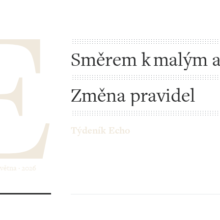
Směrem k malým 
Změna pravidel
Týdeník Echo
května ‧ 2026