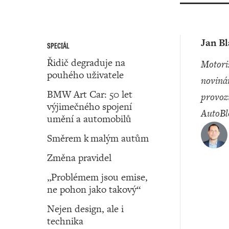
Jan B
SPECIÁL
Řidič degraduje na
motoristický
pouhého uživatele
noviná
BMW Art Car: 50 let
provoz
výjimečného spojení
AutoBl
umění a automobilů
Směrem k malým autům
Změna pravidel
„Problémem jsou emise,
ne pohon jako takový“
Nejen design, ale i
technika