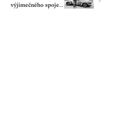
výjimečného spojení
umění a automobilů