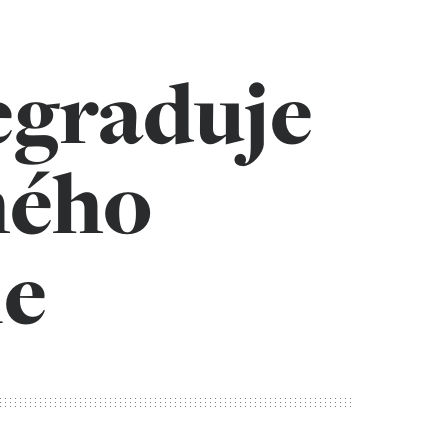
egraduje
hého
le