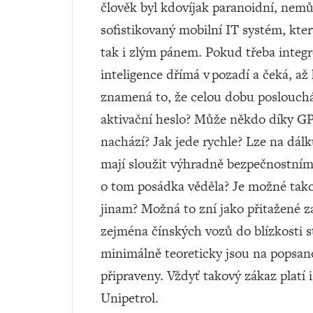
člověk byl kdovíjak paranoidní, nemůž
sofistikovaný mobilní IT systém, kte
tak i zlým pánem. Pokud třeba integ
inteligence dřímá v pozadí a čeká, a
znamená to, že celou dobu poslouchá 
aktivační heslo? Může někdo díky GPS
nachází? Jak jede rychle? Lze na dálk
mají sloužit výhradně bezpečnostním 
o tom posádka věděla? Je možné tak
jinam? Možná to zní jako přitažené za
zejména čínských vozů do blízkosti s
minimálně teoreticky jsou na popsan
připraveny. Vždyť takový zákaz platí i
Unipetrol.