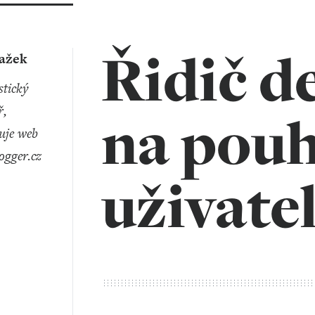
Řidič d
lažek
ř,
na pou
uje web
ogger.cz
uživate