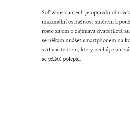
Software v autech je opravdu obrovsko
maximální ostražitost směrem k použ
roste zájem o zajímavá dvacetiletá a
se někam unášet smartphonem na kol
s AI asistentem, který nechápe ani zá
se příště polepší.