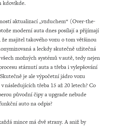
h kdovíkde.
žností aktualizací „vzduchem“ (Over-the-
rotože moderní auta dnes posílají a přijímají
, že majitel takového vozu o tom většinou
anonymizovaná a leckdy skutečně užitečná
e všech možných systémů v autě, tedy nejen
ocesu stárnutí auta a třeba i vylepšování
Skutečně je ale výpočetní jádro vozu
 v následujících třeba 15 až 20 letech? Co
eberou původní čipy a upgrade nebude
unkční auto na odpis?
 každá mince má dvě strany. A aniž by