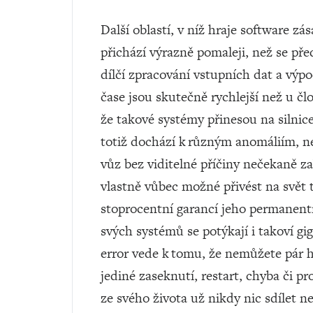
Další oblastí, v níž hraje software zás
přichází výrazně pomaleji, než se pře
dílčí zpracování vstupních dat a výp
čase jsou skutečně rychlejší než u člo
že takové systémy přinesou na silnice
totiž dochází k různým anomáliím, ne
vůz bez viditelné příčiny nečekaně za
vlastně vůbec možné přivést na svět
stoprocentní garancí jeho permanent
svých systémů se potýkají i takoví gi
error vede k tomu, že nemůžete pár ho
jediné zaseknutí, restart, chyba či p
ze svého života už nikdy nic sdílet 