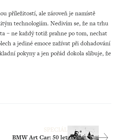
u příležitostí, ale zároveň je namístě
itým technologiím. Nedivím se, že na trhu
uta – ne každý totiž prahne po tom, nechat
ech a jediné emoce zažívat při dohadování
kladní pokyny a jen pořád dokola slibuje, že
SPECIÁL
BMW Art Car: 50 let