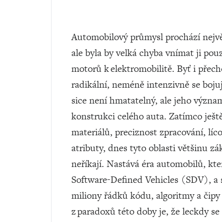
Automobilový průmysl prochází nejvě
ale byla by velká chyba vnímat ji p
motorů k elektromobilitě. Byť i přech
radikální, neméně intenzivně se bojuj
sice není hmatatelný, ale jeho význ
konstrukci celého auta. Zatímco ještě 
materiálů, preciznost zpracování, líco
atributy, dnes tyto oblasti většinu z
neříkají. Nastává éra automobilů, kte
Software-Defined Vehicles (SDV), a
miliony řádků kódu, algoritmy a čipy
z paradoxů této doby je, že leckdy se