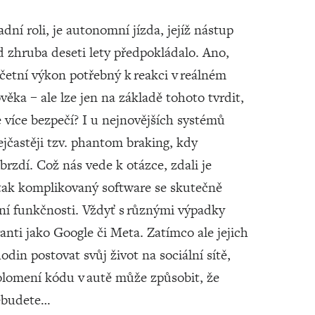
adní roli, je autonomní jízda, jejíž nástup
d zhruba deseti lety předpokládalo. Ano,
očetní výkon potřebný k reakci v reálném
věka – ale lze jen na základě tohoto tvrdit,
 více bezpečí? I u nejnovějších systémů
jčastěji tzv. phantom braking, kdy
brzdí. Což nás vede k otázce, zdali je
 tak komplikovaný software se skutečně
ní funkčnosti. Vždyť s různými výpadky
ganti jako Google či Meta. Zatímco ale jejich
din postovat svůj život na sociální sítě,
rolomení kódu v autě může způsobit, že
nebudete…