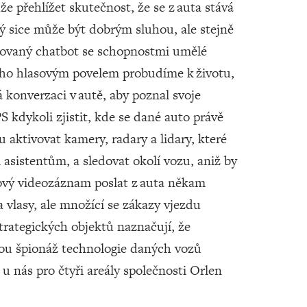
e přehlížet skutečnost, že se z auta stává
rý sice může být dobrým sluhou, ale stejně
rovaný chatbot se schopnostmi umělé
ž ho hlasovým povelem probudíme k životu,
konverzaci v autě, aby poznal svoje
 kdykoli zjistit, kde se dané auto právě
u aktivovat kamery, radary a lidary, které
asistentům, a sledovat okolí vozu, aniž by
ový videozáznam poslat z auta někam
 vlasy, ale množící se zákazy vjezdu
trategických objektů naznačují, že
ou špionáž technologie daných vozů
 u nás pro čtyři areály společnosti Orlen