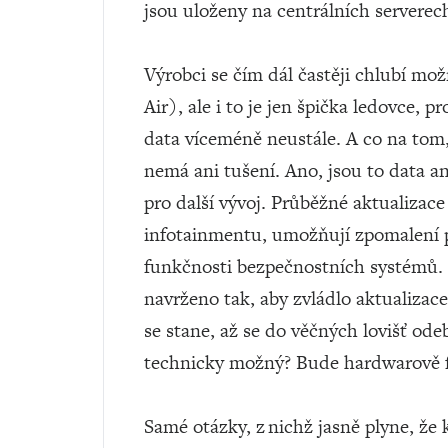
jsou uloženy na centrálních serverec
Výrobci se čím dál častěji chlubí mo
Air), ale i to je jen špička ledovce, p
data víceméně neustále. A co na tom
nemá ani tušení. Ano, jsou to data 
pro další vývoj. Průběžné aktualizac
infotainmentu, umožňují zpomalení pr
funkčnosti bezpečnostních systémů. 
navrženo tak, aby zvládlo aktualizace
se stane, až se do věčných lovišť od
technicky možný? Bude hardwarově f
Samé otázky, z nichž jasně plyne, že