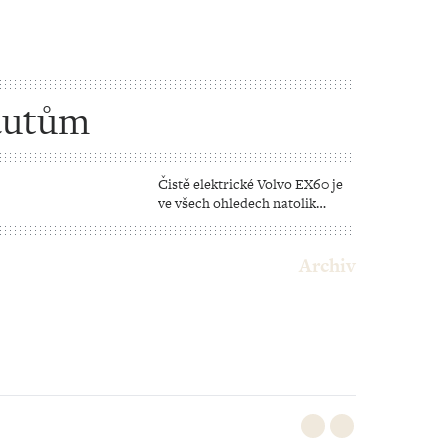
autům
Čistě elektrické Volvo EX60 je
ve všech ohledech natolik
revoluční, že má potenciál
zásadně změnit pravidla hry
Archiv