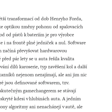
tší transformací od dob Henryho Forda,
ouze optikou změny pohonu od spalovacích
od od pístů k bateriím je pro výrobce
e i na frontě plné jedniček a nul. Software
am začíná převyšovat hardwarovou
před pár lety se u auta řešila kvalita
vání dílů karoserie, typ zavěšení kol a další
ákazníků nejenom nezajímají, ale ani jim nic
ré jsou definované softwarem, tzv.
 skutečným gamechangerem se stávají
 skryté kdesi v hlubinách auta. A jedním
 ony algoritmy ani nenacházejí v autě, ale