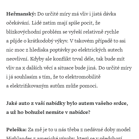
Heřmanský:
Do určité míry má vliv i jistá dávka
očekávání. Lidé zatím mají spíše pocit, že
blízkovýchodní problém se vyřeší relativně rychle
a půjde o krátkodobý výkyv. V takovém případě to asi
nic moc z hlediska poptávky po elektrických autech
neovlivní. Kdyby ale konflikt trval déle, tak bude mít
vliv na x dalších věcí a situace bude jiná. Do určité míry
i já souhlasím s tím, že to elektromobilitě
a elektrifikovaným autům může pomoci.
Jaké auto z vaší nabídky bylo autem vašeho srdce,
a už ho bohužel nemáte v nabídce?
Peleška:
Za mě je to u nás třeba z nedávné doby model
Highlander z americké výroby, který se v předchozí