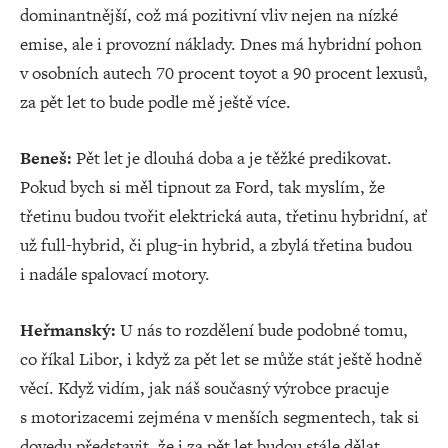
dominantnější, což má pozitivní vliv nejen na nízké
emise, ale i provozní náklady. Dnes má hybridní pohon
v osobních autech 70 procent toyot a 90 procent lexusů,
za pět let to bude podle mě ještě více.
Beneš:
Pět let je dlouhá doba a je těžké predikovat.
Pokud bych si měl tipnout za Ford, tak myslím, že
třetinu budou tvořit elektrická auta, třetinu hybridní, ať
už full-hybrid, či plug-in hybrid, a zbylá třetina budou
i nadále spalovací motory.
Heřmanský:
U nás to rozdělení bude podobné tomu,
co říkal Libor, i když za pět let se může stát ještě hodně
věcí. Když vidím, jak náš současný výrobce pracuje
s motorizacemi zejména v menších segmentech, tak si
dovedu představit, že i za pět let budou stále dělat