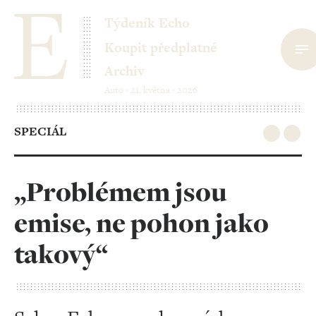
Týdeník Echo
Koupit předplatné
Archiv
Auto ‧ 21. května ‧ 2026
SPECIÁL
„Problémem jsou
emise, ne pohon jako
takový“