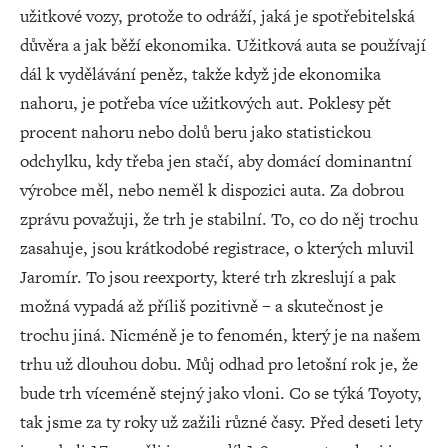
užitkové vozy, protože to odráží, jaká je spotřebitelská
důvěra a jak běží ekonomika. Užitková auta se používají
dál k vydělávání peněz, takže když jde ekonomika
nahoru, je potřeba více užitkových aut. Poklesy pět
procent nahoru nebo dolů beru jako statistickou
odchylku, kdy třeba jen stačí, aby domácí dominantní
výrobce měl, nebo neměl k dispozici auta. Za dobrou
zprávu považuji, že trh je stabilní. To, co do něj trochu
zasahuje, jsou krátkodobé registrace, o kterých mluvil
Jaromír. To jsou reexporty, které trh zkreslují a pak
možná vypadá až příliš pozitivně – a skutečnost je
trochu jiná. Nicméně je to fenomén, který je na našem
trhu už dlouhou dobu. Můj odhad pro letošní rok je, že
bude trh víceméně stejný jako vloni. Co se týká Toyoty,
tak jsme za ty roky už zažili různé časy. Před deseti lety