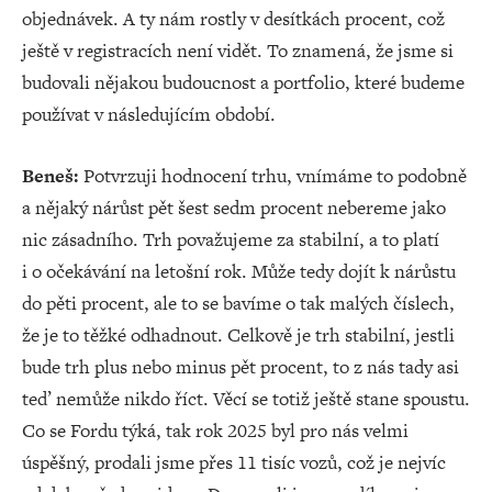
objednávek. A ty nám rostly v desítkách procent, což
ještě v registracích není vidět. To znamená, že jsme si
budovali nějakou budoucnost a portfolio, které budeme
používat v následujícím období.
Beneš:
Potvrzuji hodnocení trhu, vnímáme to podobně
a nějaký nárůst pět šest sedm procent nebereme jako
nic zásadního. Trh považujeme za stabilní, a to platí
i o očekávání na letošní rok. Může tedy dojít k nárůstu
do pěti procent, ale to se bavíme o tak malých číslech,
že je to těžké odhadnout. Celkově je trh stabilní, jestli
bude trh plus nebo minus pět procent, to z nás tady asi
teď nemůže nikdo říct. Věcí se totiž ještě stane spoustu.
Co se Fordu týká, tak rok 2025 byl pro nás velmi
úspěšný, prodali jsme přes 11 tisíc vozů, což je nejvíc