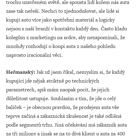
trochu uzavřeném světě, ale spousta lidí kolem nás auta
zase tak neřeší. Nechci to zjednodušovat, ale lidé si
kupují auto více jako spotřební materiál a logicky
nejsou s naší branží v kontaktu každý den. Často kladu
kolegům z marketingu na srdce, aby nezapomínali, že
mnohdy rozhodují o koupi auta z našeho pohledu
naprosto iracionální věci.
Heřmanský:
Jak už jsem říkal, nemyslím si, že každý
kupující jde nějak striktně po technických
parametrech, spíš mám naopak pocit, že jejich
důležitost ustupuje. Souhlasím s tím, že jde o celý
balíček – je obecnou pravdou, že prodejem auta vše
teprve začíná a zákaznická zkušenost je také odlišná
podle segmentů trhu. Jiná očekávání má zákazník auta
za tři miliony a jinak se na to dívá klient u auta za 400