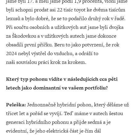
jsme byli 17. a měli jsme podíl 1,9 procenta, vloni jsme
byli schopni prodat asi 22 tisíc toyot ke dvěma tisícům
lexusů a bylo dobré, že se to podařilo druhý rok v řadě.
Při součtu osobních a užitkových aut jsme byli dvojka
za Škodovkou a v užitkových autech jsme dokonce
obsadili první příčku. Beru to jako potvrzení, že rok
2024 nebyl výstřel do vzduchu, a odráží to
naši souvislou práci krok za krokem.
Který typ pohonu vidíte v následujících cca pěti
letech jako dominantní ve vašem portfoliu?
Peleška:
Jednoznačně hybridní pohon, který děláme už
třicet let a pořád se vyvíjí. Teď máme v autech šestou
generaci hybridního pohonu a přijde sedmá a je
evidentní, že jeho elektrická část je čím dál