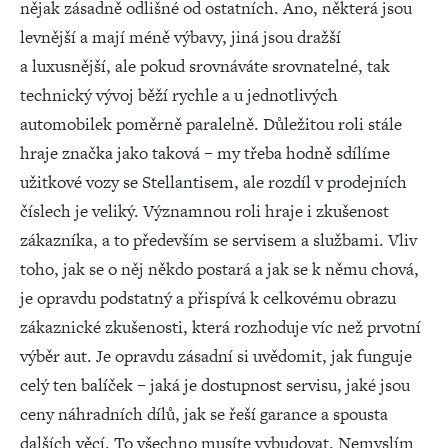
nějak zásadně odlišné od ostatních. Ano, některá jsou
levnější a mají méně výbavy, jiná jsou dražší
a luxusnější, ale pokud srovnáváte srovnatelné, tak
technický vývoj běží rychle a u jednotlivých
automobilek poměrně paralelně. Důležitou roli stále
hraje značka jako taková – my třeba hodně sdílíme
užitkové vozy se Stellantisem, ale rozdíl v prodejních
číslech je veliký. Významnou roli hraje i zkušenost
zákazníka, a to především se servisem a službami. Vliv
toho, jak se o něj někdo postará a jak se k němu chová,
je opravdu podstatný a přispívá k celkovému obrazu
zákaznické zkušenosti, která rozhoduje víc než prvotní
výběr aut. Je opravdu zásadní si uvědomit, jak funguje
celý ten balíček – jaká je dostupnost servisu, jaké jsou
ceny náhradních dílů, jak se řeší garance a spousta
dalších věcí. To všechno musíte vybudovat. Nemyslím