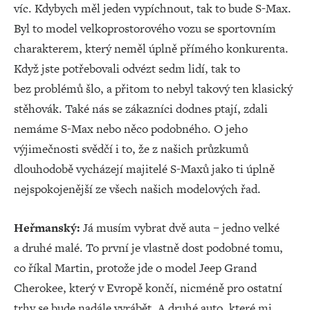
víc. Kdybych měl jeden vypíchnout, tak to bude S-Max.
Byl to model velkoprostorového vozu se sportovním
charakterem, který neměl úplně přímého konkurenta.
Když jste potřebovali odvézt sedm lidí, tak to
bez problémů šlo, a přitom to nebyl takový ten klasický
stěhovák. Také nás se zákazníci dodnes ptají, zdali
nemáme S-Max nebo něco podobného. O jeho
výjimečnosti svědčí i to, že z našich průzkumů
dlouhodobě vycházejí majitelé S-Maxů jako ti úplně
nejspokojenější ze všech našich modelových řad.
Heřmanský:
Já musím vybrat dvě auta – jedno velké
a druhé malé. To první je vlastně dost podobné tomu,
co říkal Martin, protože jde o model Jeep Grand
Cherokee, který v Evropě končí, nicméně pro ostatní
trhy se bude nadále vyrábět. A druhé auto, které mi