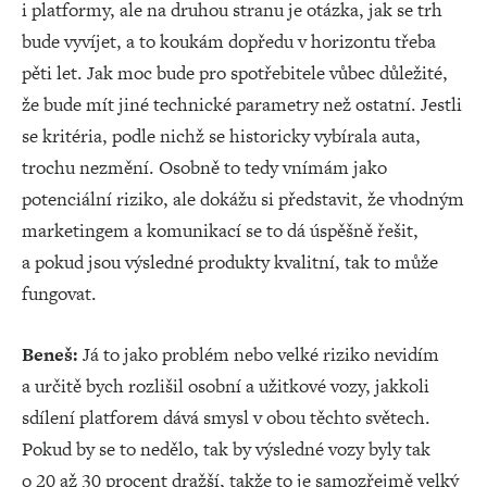
i platformy, ale na druhou stranu je otázka, jak se trh
bude vyvíjet, a to koukám dopředu v horizontu třeba
pěti let. Jak moc bude pro spotřebitele vůbec důležité,
že bude mít jiné technické parametry než ostatní. Jestli
se kritéria, podle nichž se historicky vybírala auta,
trochu nezmění. Osobně to tedy vnímám jako
potenciální riziko, ale dokážu si představit, že vhodným
marketingem a komunikací se to dá úspěšně řešit,
a pokud jsou výsledné produkty kvalitní, tak to může
fungovat.
Beneš:
Já to jako problém nebo velké riziko nevidím
a určitě bych rozlišil osobní a užitkové vozy, jakkoli
sdílení platforem dává smysl v obou těchto světech.
Pokud by se to nedělo, tak by výsledné vozy byly tak
o 20 až 30 procent dražší, takže to je samozřejmě velký