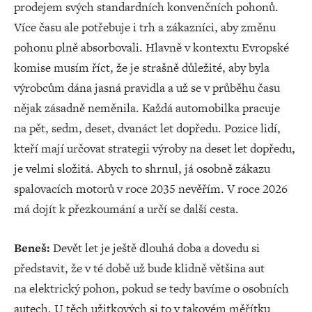
prodejem svých standardních konvenčních pohonů.
Více času ale potřebuje i trh a zákazníci, aby změnu
pohonu plně absorbovali. Hlavně v kontextu Evropské
komise musím říct, že je strašně důležité, aby byla
výrobcům dána jasná pravidla a už se v průběhu času
nějak zásadně neměnila. Každá automobilka pracuje
na pět, sedm, deset, dvanáct let dopředu. Pozice lidí,
kteří mají určovat strategii výroby na deset let dopředu,
je velmi složitá. Abych to shrnul, já osobně zákazu
spalovacích motorů v roce 2035 nevěřím. V roce 2026
má dojít k přezkoumání a určí se další cesta.
Beneš:
Devět let je ještě dlouhá doba a dovedu si
představit, že v té době už bude klidně většina aut
na elektrický pohon, pokud se tedy bavíme o osobních
autech. U těch užitkových si to v takovém měřítku