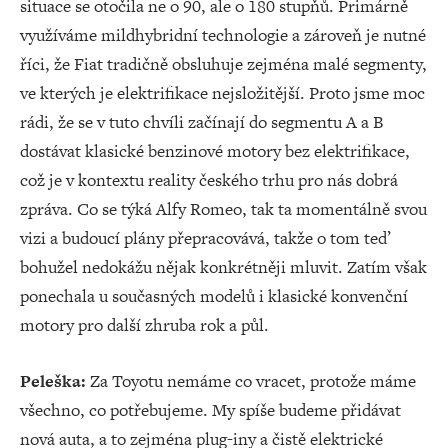
situace se otočila ne o 90, ale o 180 stupňů. Primárně
využíváme mildhybridní technologie a zároveň je nutné
říci, že Fiat tradičně obsluhuje zejména malé segmenty,
ve kterých je elektrifikace nejsložitější. Proto jsme moc
rádi, že se v tuto chvíli začínají do segmentu A a B
dostávat klasické benzinové motory bez elektrifikace,
což je v kontextu reality českého trhu pro nás dobrá
zpráva. Co se týká Alfy Romeo, tak ta momentálně svou
vizi a budoucí plány přepracovává, takže o tom teď
bohužel nedokážu nějak konkrétněji mluvit. Zatím však
ponechala u současných modelů i klasické konvenční
motory pro další zhruba rok a půl.
Peleška:
Za Toyotu nemáme co vracet, protože máme
všechno, co potřebujeme. My spíše budeme přidávat
nová auta, a to zejména plug-iny a čistě elektrické