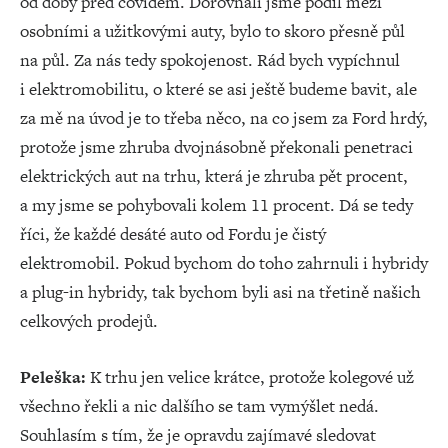
od doby před covidem. Dorovnali jsme podíl mezi
osobními a užitkovými auty, bylo to skoro přesně půl
na půl. Za nás tedy spokojenost. Rád bych vypíchnul
i elektromobilitu, o které se asi ještě budeme bavit, ale
za mě na úvod je to třeba něco, na co jsem za Ford hrdý,
protože jsme zhruba dvojnásobně překonali penetraci
elektrických aut na trhu, která je zhruba pět procent,
a my jsme se pohybovali kolem 11 procent. Dá se tedy
říci, že každé desáté auto od Fordu je čistý
elektromobil. Pokud bychom do toho zahrnuli i hybridy
a plug-in hybridy, tak bychom byli asi na třetině našich
celkových prodejů.
Peleška:
K trhu jen velice krátce, protože kolegové už
všechno řekli a nic dalšího se tam vymýšlet nedá.
Souhlasím s tím, že je opravdu zajímavé sledovat