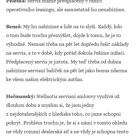
Peleška:
Servis máme předplacený v rámci
operativního leasingu, ale samostatně ho nenabízíme.
Beneš:
My ho nabízíme a lidé na to slyší. Každý, kdo
o tom bude trochu přemýšlet, dojde k tomu, že je to
výhodné. Nemusí třeba na pět let dopředu řešit náklady
na servis, a to v době, kdy pořád dokola řešíme inflaci.
Předplacený servis je jistota. My teď třeba od dubna
nabízíme servisní balíček na pět let jako bonus zdarma
ke všem našim elektrickým autům.
Heřmanský:
Stellantis servisní smlouvy využívá už
dlouhou dobu a myslím si, že jsou jedny
z nejdotaženějších z hlediska toho, co jsme schopni
pokrýt. Problém trochu je, že si s námi v tomto ohledu
ne vždy rozumí dealerská síť a ne vždy je schopna tento