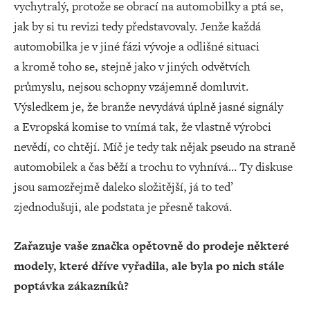
vychytralý, protože se obrací na automobilky a ptá se,
jak by si tu revizi tedy představovaly. Jenže každá
automobilka je v jiné fázi vývoje a odlišné situaci
a kromě toho se, stejně jako v jiných odvětvích
průmyslu, nejsou schopny vzájemně domluvit.
Výsledkem je, že branže nevydává úplně jasné signály
a Evropská komise to vnímá tak, že vlastně výrobci
nevědí, co chtějí. Míč je tedy tak nějak pseudo na straně
automobilek a čas běží a trochu to vyhnívá… Ty diskuse
jsou samozřejmě daleko složitější, já to teď
zjednodušuji, ale podstata je přesně taková.
Zařazuje vaše značka opětovně do prodeje některé
modely, které dříve vyřadila, ale byla po nich stále
poptávka zákazníků?