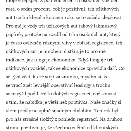
moje vítej zpět. Z pohledu čísel trh osobních vozidel
rostl o sedm procent, což je pozitivní, trh užitkových
aut trochu klesal a koncem roku se to začalo zlepšovat.
Pro mě je vždy trh užitkových aut takový lakmusový
papírek, protože na rozdíl od trhu osobních aut, který
je často ovlivněn různými vlivy v oblasti registrace, trh
užitkových aut je mnohem čistší a je to pro mě
indikace, jak funguje ekonomika. Když funguje trh
užitkových vozidel, tak se ekonomice zpravidla daří. Co
se týká věcí, které stojí za zmínku, myslím si, že
se vrací zpět levnější operativní leasingy a trochu
se navýšil podíl krátkodobých registrací, což souvisí
s tím, že nabídka je větší než poptávka. Naše značky si
vloni prošly ne úplně snadným obdobím. Ten rok byl
pro nás strašně složitý z pohledu registrací. Na druhou
stranu pozitivní je, že všechno začíná od klientských