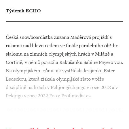
Týdeník ECHO
Česká snowboardistka Zuzana Maděrová projíždí s
rukama nad hlavou cílem ve finále paralelního obřího
slalomu na zimních olympijských hrách v Miláně a
Cortině, v němž porazila Rakušanku Sabine Payero vou.
Na olympijském trůnu tak vystřídala krajanku Ester
Ledeckou, která získala olympijské zlato v téže
disciplíně na hrách v Pchjongčchangu v roce 2018 a v
Pekingu v roce 2022 Foto: Profimedia.cz