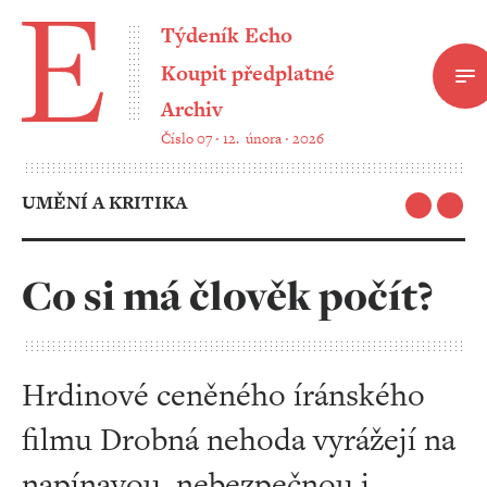
Týdeník Echo
Koupit předplatné
Archiv
Číslo 07 ‧ 12. února ‧ 2026
UMĚNÍ A KRITIKA
Co si má člověk počít?
Hrdinové ceněného íránského
filmu Drobná nehoda vyrážejí na
napínavou, nebezpečnou i