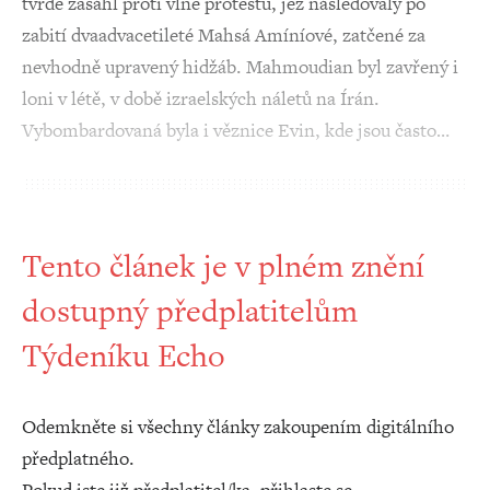
tvrdě zasáhl proti vlně protestů, jež následovaly po
zabití dvaadvacetileté Mahsá Amíníové, zatčené za
nevhodně upravený hidžáb. Mahmoudian byl zavřený i
loni v létě, v době izraelských náletů na Írán.
Vybombardovaná byla i věznice Evin, kde jsou často…
Tento článek je v plném znění
dostupný předplatitelům
Týdeníku Echo
Odemkněte si všechny články zakoupením digitálního
předplatného.