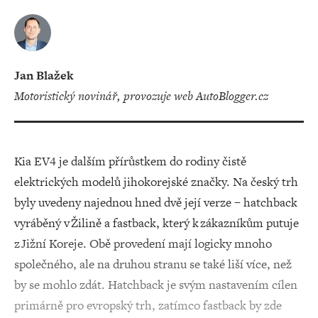
Jan Blažek
motoristický novinář, provozuje web AutoBlogger.cz
Kia EV4 je dalším přírůstkem do rodiny čistě
elektrických modelů jihokorejské značky. Na český trh
byly uvedeny najednou hned dvě její verze – hatchback
vyráběný v Žilině a fastback, který k zákazníkům putuje
z Jižní Koreje. Obě provedení mají logicky mnoho
společného, ale na druhou stranu se také liší více, než
by se mohlo zdát. Hatchback je svým nastavením cílen
primárně pro evropský trh, zatímco fastback by zde