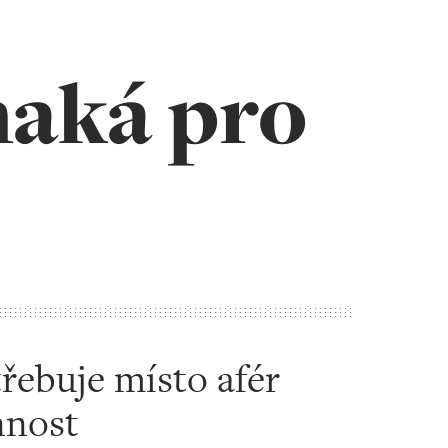
maká pro
řebuje místo afér
nnost