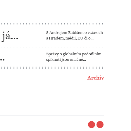
 já
S Andrejem Babišem o vztazích
s Hradem, médii, EU či o
tajemství dlouhověkosti
Zprávy o globálním pedofilním
spiknutí jsou značně
nafouknuté
Archiv