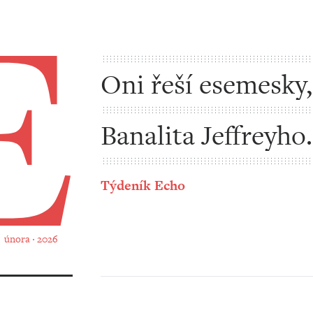
Oni řeší esemesky,
prevenci rakoviny
Banalita Jeffreyho
Epsteina
Týdeník Echo
2. února ‧ 2026