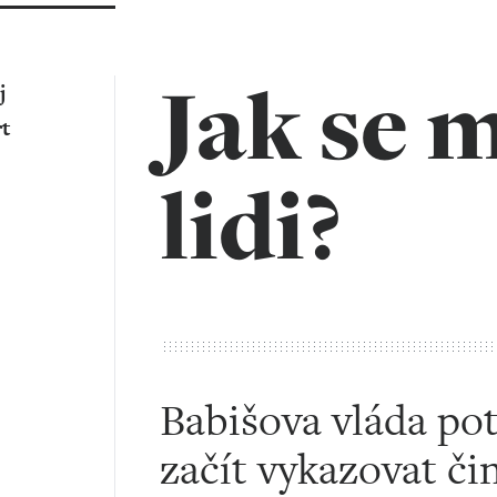
Jak se 
j
t
lidi?
Babišova vláda pot
začít vykazovat či