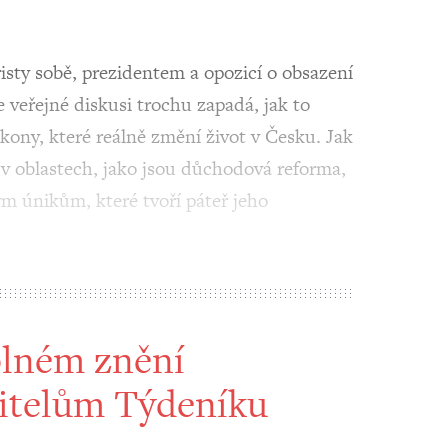
sty sobě, prezidentem a opozicí o obsazení
e veřejné diskusi trochu zapadá, jak to
kony, které reálně změní život v Česku. Jak
 v oblastech, jako jsou důchodová reforma,
m únikům, které tvoří páteř jeho
plném znění
itelům Týdeníku