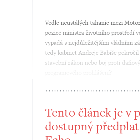
Vedle neustálých tahanic mezi Motori
pozice ministra životního prostředí v
vypadá s nejdůležitějšími vládními zá
tedy kabinet Andreje Babiše pokročil
stavební zákon nebo boj proti daňový
programového prohlášení?
Tento článek je v 
dostupný předplat
Echo