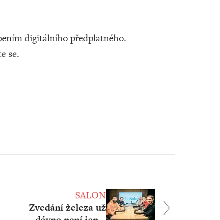
ením digitálního předplatného.
te se.
SALON
Zvedání železa už
dávno není jen o