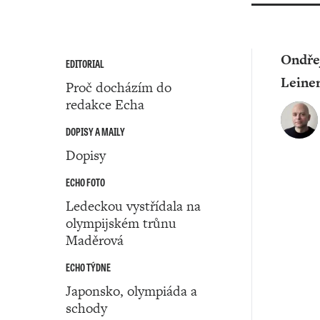
Ondře
EDITORIAL
Leiner
Proč docházím do
redakce Echa
DOPISY A MAILY
Dopisy
ECHO FOTO
Ledeckou vystřídala na
olympijském trůnu
Maděrová
ECHO TÝDNE
Japonsko, olympiáda a
schody