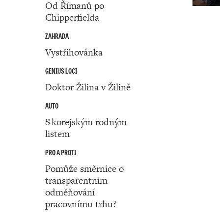
Od Římanů po
Chipperfielda
ZAHRADA
Vystřihovánka
GENIUS LOCI
Doktor Žilina v Žilině
AUTO
S korejským rodným
listem
PRO A PROTI
Pomůže směrnice o
transparentním
odměňování
pracovnímu trhu?