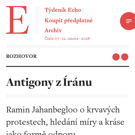
Týdeník Echo
Koupit předplatné
Archiv
Číslo 07 ‧ 12. února ‧ 2026
ROZHOVOR
Antigony z Íránu
Ramin Jahanbegloo o krvavých
protestech, hledání míry a kráse
jako formě odporu