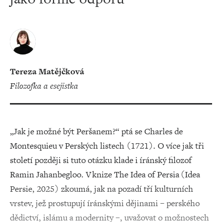
Tereza Matějčková
filozofka a esejistka
„Jak je možné být Peršanem?“ ptá se Charles de
Montesquieu v Perských listech (1721). O více jak tři
století později si tuto otázku klade i íránský filozof
Ramin Jahanbegloo. V knize The Idea of Persia (Idea
Persie, 2025) zkoumá, jak na pozadí tří kulturních
vrstev, jež prostupují íránskými dějinami – perského
dědictví, islámu a modernity –, uvažovat o možnostech