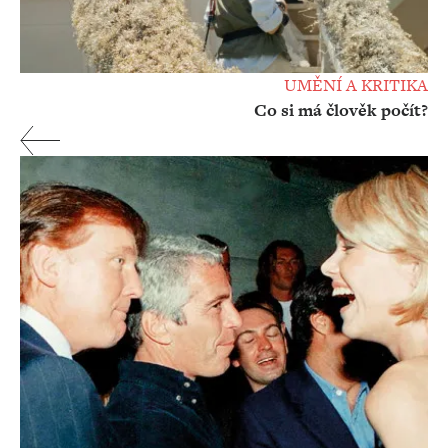
UMĚNÍ A KRITIKA
Co si má člověk počít?