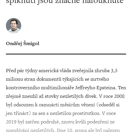
spiknutí jsou značně nafouknuté
Ondřej Šmigol
Před pár týdny americká vláda zveřejnila zhruba 3,5
milionu stran dokumentů týkajících se mrtvého
kontroverzního multimilionáře Jeffreyho Epsteina. Ten
zřejmě zneužil až stovky nezletilých dívek. V roce 2008
byl odsouzen k osmnácti měsícům vězení (odseděl si
jen třináct) za sex s nezletilou prostitutkou. V roce
2019 byl zatčen podruhé, znovu kvůli podezření ze
zneužívání nezletilých. Dne 10. srpna ale byl nalezen