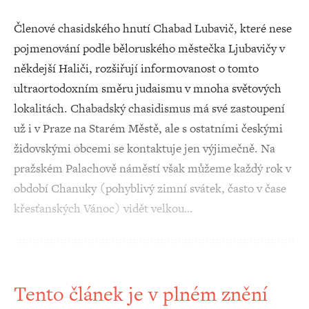
Členové chasidského hnutí Chabad Lubavič, které nese
pojmenování podle běloruského městečka Ljubavičy v
někdejší Haliči, rozšiřují informovanost o tomto
ultraortodoxním směru judaismu v mnoha světových
lokalitách. Chabadský chasidismus má své zastoupení
už i v Praze na Starém Městě, ale s ostatními českými
židovskými obcemi se kontaktuje jen výjimečně. Na
pražském Palachově náměstí však můžeme každý rok v
období Chanuky (pohyblivý zimní svátek, často v čase
křesťanských Vánoc) vidět velkou…
Tento článek je v plném znění