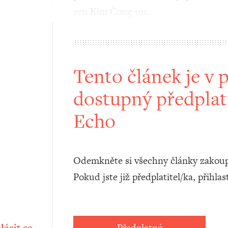
syn Kim Čong-un.
Tento článek je v 
dostupný předplat
Echo
Odemkněte si všechny články zakoup
Pokud jste již předplatitel/ka, přihlas
lásit se
Předplatné