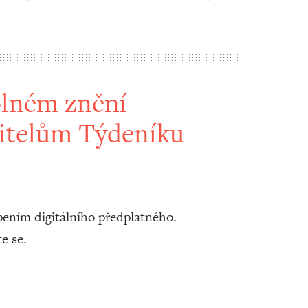
plném znění
itelům Týdeníku
ením digitálního předplatného.
te se.