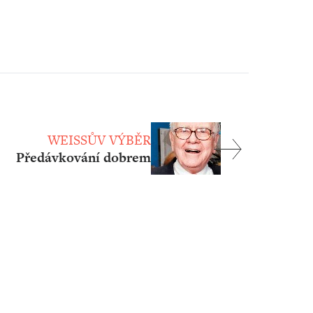
WEISSŮV VÝBĚR
Předávkování dobrem