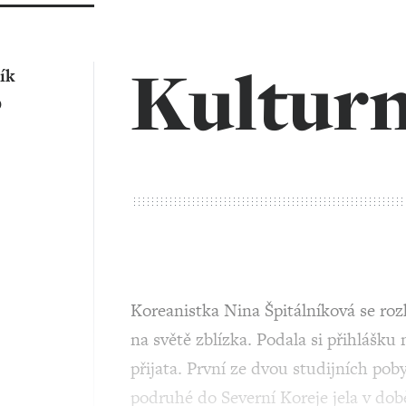
Kulturn
ík
O
Koreanistka Nina Špitálníková se roz
na světě zblízka. Podala si přihlášku
přijata. První ze dvou studijních pob
podruhé do Severní Koreje jela v dob