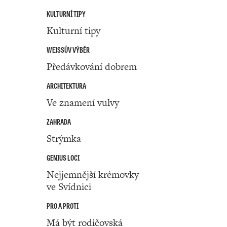
KULTURNÍ TIPY
Kulturní tipy
WEISSŮV VÝBĚR
Předávkování dobrem
ARCHITEKTURA
Ve znamení vulvy
ZAHRADA
Strýmka
GENIUS LOCI
Nejjemnější krémovky
ve Svídnici
PRO A PROTI
Má být rodičovská