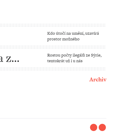
Kdo útočí na umění, uzavírá
prostor možného
istovi
a z
Rostou počty ilegálů ze Sýrie,
tentokrát už i u nás
Archiv