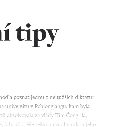
í tipy
hodla poznat jednu z nejtužších diktatur
 na univerzitu v Pchjongjangu, kam byla
ytů absolvovala za vlády Kim Čong-ila,
ě, kdy už otěže režimu svíral v rukou jeho