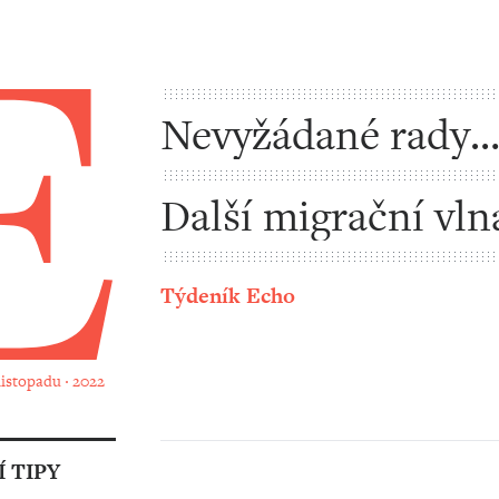
Nevyžádané rady
klimatickému aktiv
Další migrační vln
třetího světa?
Týdeník Echo
 listopadu ‧ 2022
 TIPY