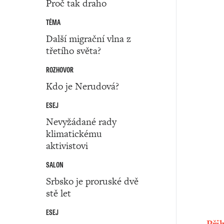
Proč tak draho
TÉMA
Další migrační vlna z
třetího světa?
ROZHOVOR
Kdo je Nerudová?
ESEJ
Nevyžádané rady
klimatickému
aktivistovi
SALON
Srbsko je proruské dvě
stě let
ESEJ
Přih