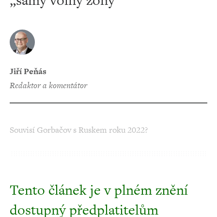
„samý volný zóny“
Jiří Peňás
redaktor a komentátor
Souvisí Gorbačov s Ruskem roku 2022?
Tento článek je v plném znění
dostupný předplatitelům