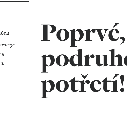
Poprvé,
ček
podruh
ém
su.
potřetí!