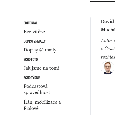
David
EDITORIAL
Machá
Bez vítěze
Autor pracuje
DOPISY @ MAILY
v Česk
Dopisy @ maily
rozhla
ECHO FOTO
Jak jsme na tom?
ECHO TÝDNE
Podcastová
spravedlnost
Írán, mobilizace a
Fialové