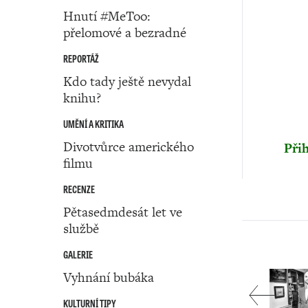
Hnutí #MeToo:
přelomové a bezradné
REPORTÁŽ
Kdo tady ještě nevydal
knihu?
UMĚNÍ A KRITIKA
Divotvůrce amerického
Přih
filmu
RECENZE
Pětasedmdesát let ve
službě
GALERIE
Vyhnání bubáka
KULTURNÍ TIPY