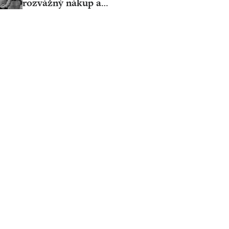
rozvážný nákup a
málo slunce