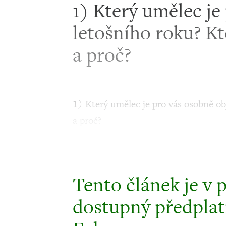
1) Který umělec je
letošního roku? Kt
a proč?
1) Který umělec je pro vás osobně ob
a proč?
Tento článek je v 
dostupný předplat