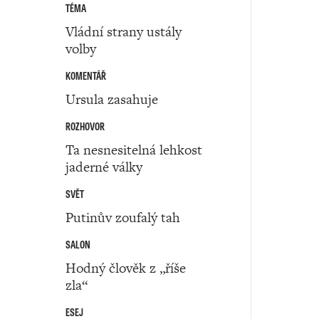
TÉMA
Vládní strany ustály
volby
KOMENTÁŘ
Ursula zasahuje
ROZHOVOR
Ta nesnesitelná lehkost
jaderné války
SVĚT
Putinův zoufalý tah
SALON
Hodný člověk z „říše
zla“
ESEJ