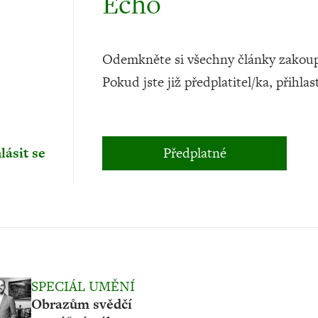
Echo
Odemkněte si všechny články zakoup
Pokud jste již předplatitel/ka, přihlas
lásit se
Předplatné
SPECIÁL UMĚNÍ
Obrazům svědčí