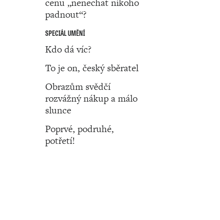
cenu „nenechat nikoho
padnout“?
SPECIÁL UMĚNÍ
Kdo dá víc?
To je on, český sběratel
Obrazům svědčí
rozvážný nákup a málo
slunce
Poprvé, podruhé,
potřetí!
Číslo 39 ‧ 29. září ‧ 2022