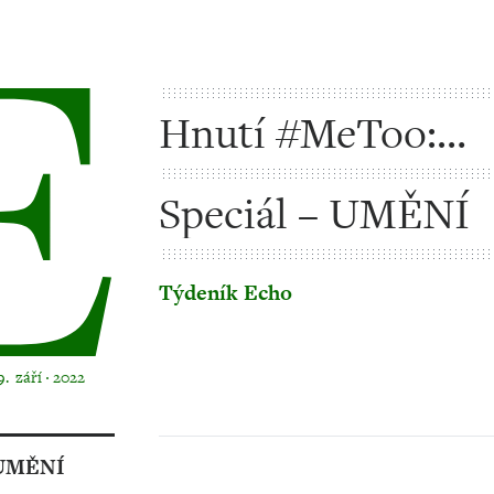
Hnutí #MeToo:
přelomové a bezr
Speciál – UMĚNÍ
Týdeník Echo
9. září ‧ 2022
UMĚNÍ