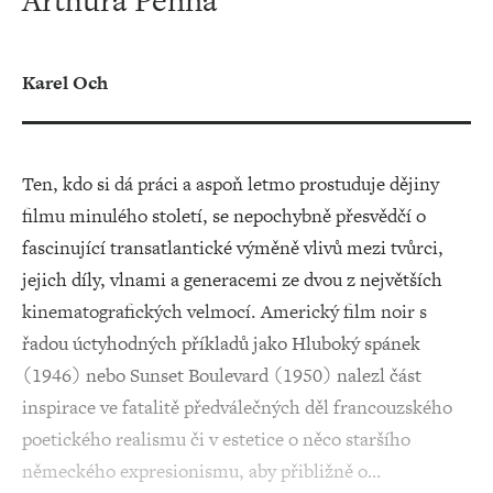
Arthura Penna
Karel Och
Ten, kdo si dá práci a aspoň letmo prostuduje dějiny
filmu minulého století, se nepochybně přesvědčí o
fascinující transatlantické výměně vlivů mezi tvůrci,
jejich díly, vlnami a generacemi ze dvou z největších
kinematografických velmocí. Americký film noir s
řadou úctyhodných příkladů jako Hluboký spánek
(1946) nebo Sunset Boulevard (1950) nalezl část
inspirace ve fatalitě předválečných děl francouzského
poetického realismu či v estetice o něco staršího
německého expresionismu, aby přibližně o…