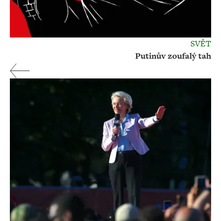
SVĚT
Putinův zoufalý tah