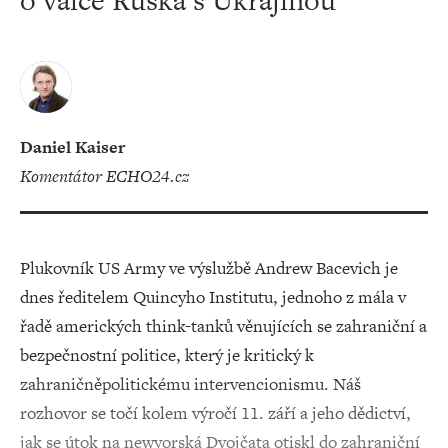
o válce Ruska s Ukrajinou
Daniel Kaiser
komentátor ECHO24.cz
Plukovník US Army ve výslužbě Andrew Bacevich je
dnes ředitelem Quincyho Institutu, jednoho z mála v
řadě amerických think-tanků věnujících se zahraniční a
bezpečnostní politice, který je kritický k
zahraničněpolitickému intervencionismu. Náš
rozhovor se točí kolem výročí 11. září a jeho dědictví,
jak se útok na newyorská Dvojčata otiskl do zahraniční