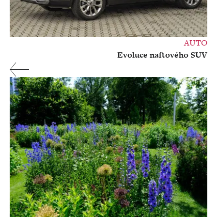
AUTO
Evoluce naftového SUV