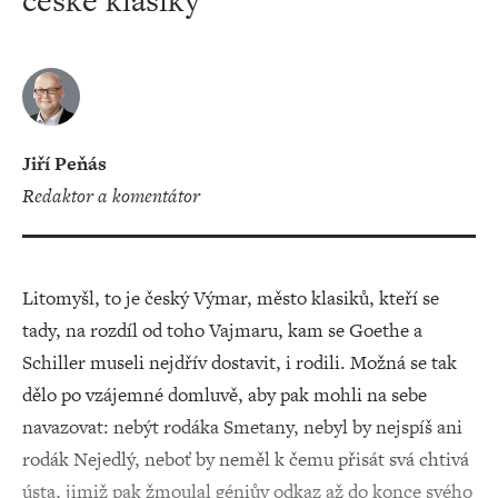
české klasiky
Jiří Peňás
redaktor a komentátor
Litomyšl, to je český Výmar, město klasiků, kteří se
tady, na rozdíl od toho Vajmaru, kam se Goethe a
Schiller museli nejdřív dostavit, i rodili. Možná se tak
dělo po vzájemné domluvě, aby pak mohli na sebe
navazovat: nebýt rodáka Smetany, nebyl by nejspíš ani
rodák Nejedlý, neboť by neměl k čemu přisát svá chtivá
ústa, jimiž pak žmoulal géniův odkaz až do konce svého