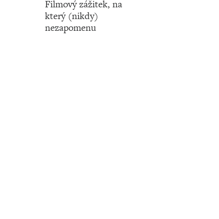
Filmový zážitek, na
který (nikdy)
nezapomenu
Číslo 2627 ‧ 30. června ‧ 2022