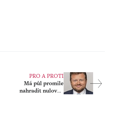
PRO A PROTI
Má půl promile
nahradit nulovou
toleranci alkoholu u
vodáků?