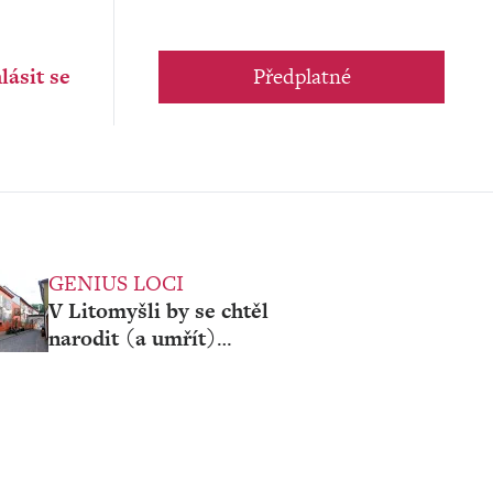
lásit se
Předplatné
GENIUS LOCI
V Litomyšli by se chtěl
narodit (a umřít)
každý