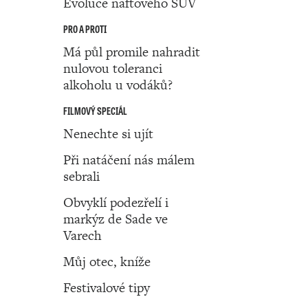
Evoluce naftového SUV
PRO A PROTI
Má půl promile nahradit
nulovou toleranci
alkoholu u vodáků?
FILMOVÝ SPECIÁL
Nenechte si ujít
Při natáčení nás málem
sebrali
Obvyklí podezřelí i
markýz de Sade ve
Varech
Můj otec, kníže
Festivalové tipy