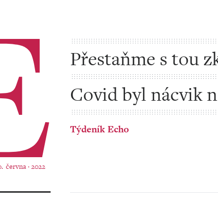
Přestaňme s tou z
Covid byl nácvik 
klimatickou krizi
Týdeník Echo
0. června ‧ 2022