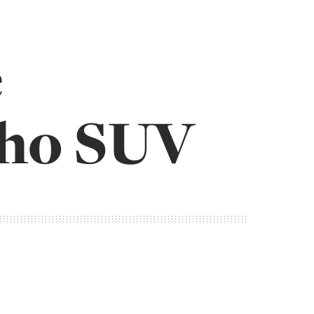
e
ého SUV