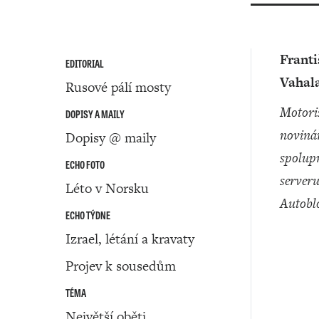
Frant
EDITORIAL
Vahal
Rusové pálí mosty
motoristický
DOPISY A MAILY
noviná
Dopisy @ maily
spolup
ECHO FOTO
server
Léto v Norsku
Autobl
ECHO TÝDNE
Izrael, létání a kravaty
Projev k sousedům
TÉMA
Největší oběti