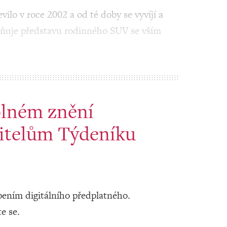
ilo v roce 2002 a od té doby se vyvíjí a
plňuje představu rodinného SUV se vším
plném znění
itelům Týdeníku
ením digitálního předplatného.
te se.