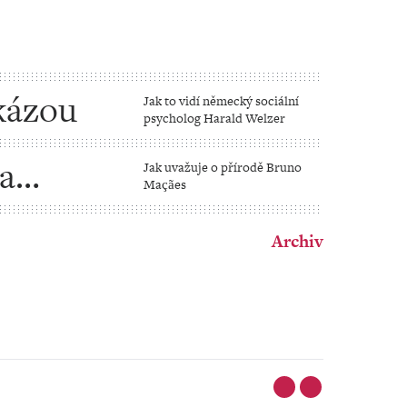
kázou
Jak to vidí německý sociální
psycholog Harald Welzer
na
Jak uvažuje o přírodě Bruno
Maçães
Archiv