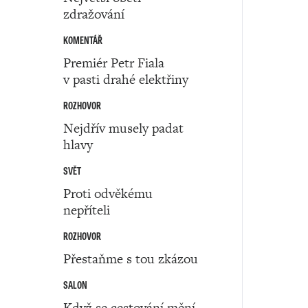
zdražování
KOMENTÁŘ
Premiér Petr Fiala
v pasti drahé elektřiny
ROZHOVOR
Nejdřív musely padat
hlavy
SVĚT
Proti odvěkému
nepříteli
ROZHOVOR
Přestaňme s tou zkázou
SALON
Když se cestování mění