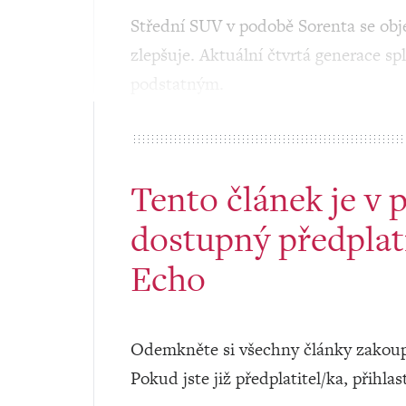
Střední SUV v podobě Sorenta se objev
zlepšuje. Aktuální čtvrtá generace s
podstatným.
Tento článek je v 
dostupný předplat
Echo
Odemkněte si všechny články zakoup
Pokud jste již předplatitel/ka, přihlas