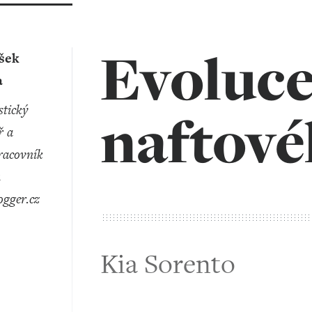
Evoluc
išek
a
naftov
ř a
racovník
u
ogger.cz
Kia Sorento