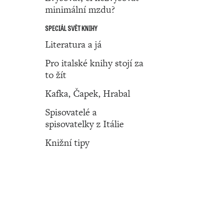
minimální mzdu?
SPECIÁL SVĚT KNIHY
Literatura a já
Pro italské knihy stojí za
to žít
Kafka, Čapek, Hrabal
Spisovatelé a
spisovatelky z Itálie
Knižní tipy
Číslo 22 ‧ 02. června ‧ 2022