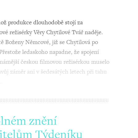
ož produkce dlouhodobě stojí za
ové režisérky Věry Chytilové Tvář naděje.
tě Boženy Němcové, již se Chytilová po
 Přestože ledaskoho napadne, že spojení
jznámější českou filmovou režisérkou muselo
svůj záměr ani v šedesátých letech při tahu
o…
plném znění
itelům Týdeníku