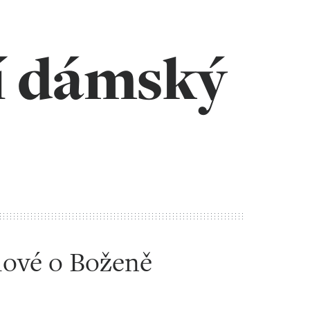
í dámský
ytilové o Boženě