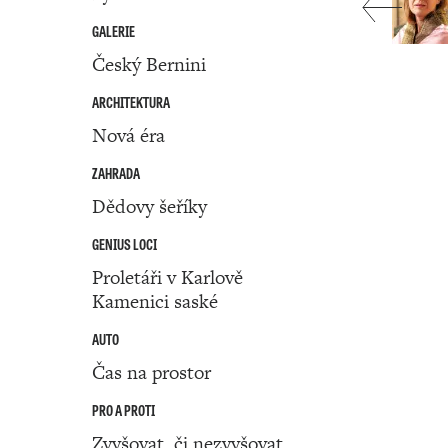
GALERIE
Český Bernini
ARCHITEKTURA
Nová éra
ZAHRADA
Dědovy šeříky
GENIUS LOCI
Proletáři v Karlově
Kamenici saské
AUTO
Čas na prostor
PRO A PROTI
Zvyšovat, či nezvyšovat