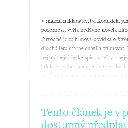
V malém nakladatelství Kodudek, jeh
pozornost, vyšla nedávno novela film
Původně je to filmová povídka o živo
dlouhá léta marně snažila zfilmovat.
nejznámější české spisovatelky s ne
kdekoho vábit, nenaplnila Chytilová 
nové vlny, ani za normalizace, ani p
Tento článek je v 
dostupný předplat