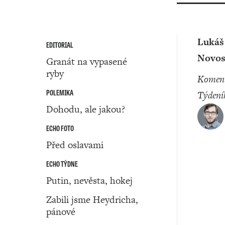
Lukáš
EDITORIAL
Novos
Granát na vypasené
ryby
Komentátor
POLEMIKA
Týdení
Dohodu, ale jakou?
ECHO FOTO
Před oslavami
ECHO TÝDNE
Putin, nevěsta, hokej
Zabili jsme Heydricha,
pánové