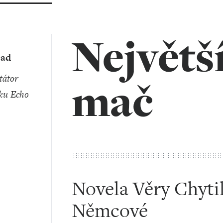
Největš
ad
mač
ku Echo
​​​​​​​Novela Věry Ch
Němcové