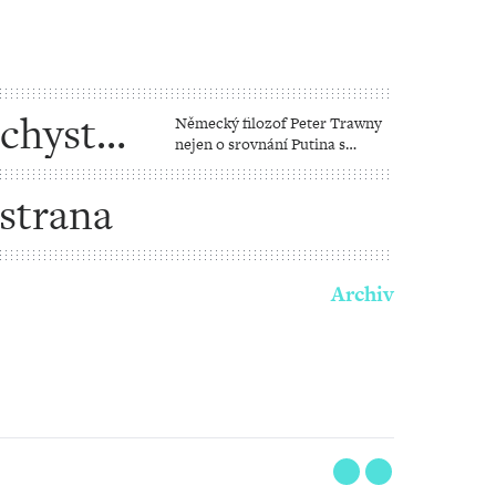
 chystá
Německý filozof Peter Trawny
nejen o srovnání Putina s
Hitlerem
 strana
Archiv