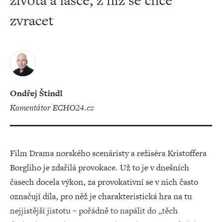
života a lásce, z níž se chce
zvracet
Ondřej Štindl
komentátor ECHO24.cz
Film Drama norského scenáristy a režiséra Kristoffera
Borgliho je zdařilá provokace. Už to je v dnešních
časech docela výkon, za provokativní se v nich často
označují díla, pro něž je charakteristická hra na tu
nejjistější jistotu – pořádně to napálit do „těch