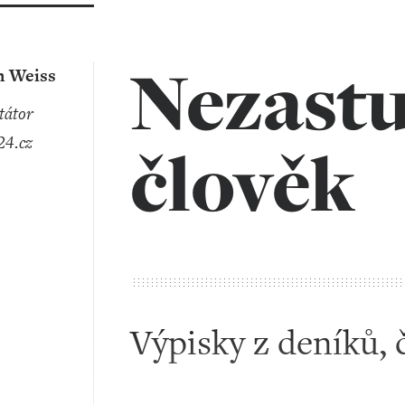
Nezastu
n Weiss
4.cz
člověk
Výpisky z deníků, 