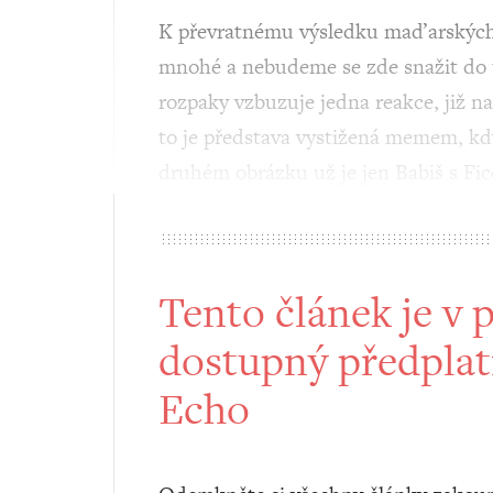
K převratnému výsledku maďarských v
mnohé a nebudeme se zde snažit do 
rozpaky vzbuzuje jedna reakce, již n
to je představa vystižená memem, kdy
druhém obrázku už je jen Babiš s Fi
Tento článek je v 
dostupný předplat
Echo