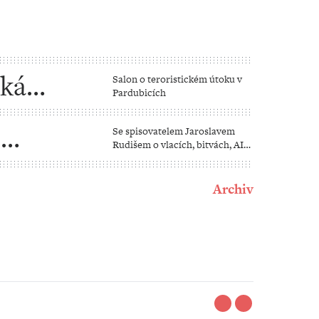
ská
Salon o teroristickém útoku v
Pardubicích
i
Se spisovatelem Jaroslavem
Rudišem o vlacích, bitvách, AI
a dalších věcech
Archiv