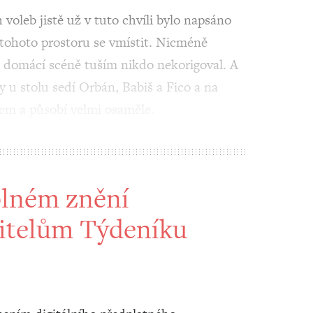
oleb jistě už v tuto chvíli bylo napsáno
tohoto prostoru se vmístit. Nicméně
a domácí scéně tuším nikdo nekorigoval. A
 u stolu sedí Orbán, Babiš a Fico a na
cem a působí velmi osaměle.
plném znění
itelům Týdeníku