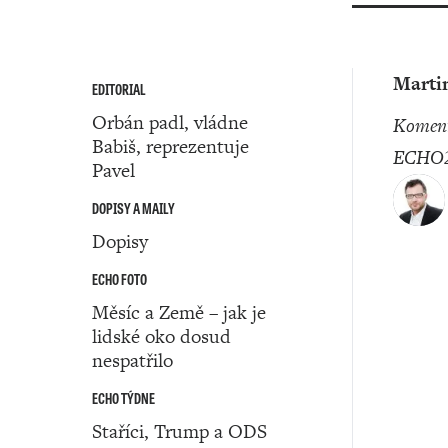
Marti
EDITORIAL
Orbán padl, vládne
komentátor
Babiš, reprezentuje
ECHO2
Pavel
DOPISY A MAILY
Dopisy
ECHO FOTO
Měsíc a Země – jak je
lidské oko dosud
nespatřilo
ECHO TÝDNE
Staříci, Trump a ODS