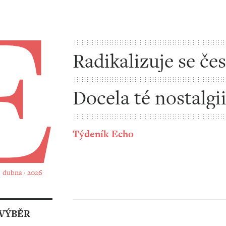
Radikalizuje se če
levice?
Docela té nostalgi
rozumím
Týdeník Echo
6. dubna ‧ 2026
VÝBĚR