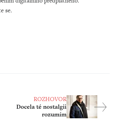
ením digitálního předplatného.
te se.
ROZHOVOR
Docela té nostalgii
rozumím