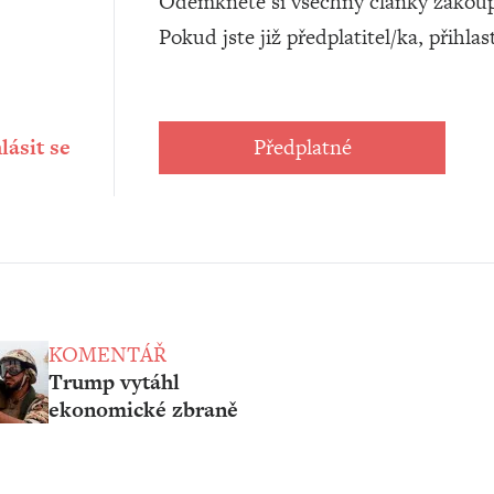
Odemkněte si všechny články zakoup
Pokud jste již předplatitel/ka, přihlas
lásit se
Předplatné
KOMENTÁŘ
Trump vytáhl
ekonomické zbraně