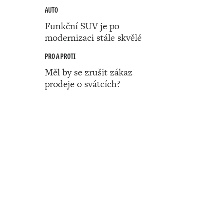
AUTO
Funkční SUV je po
modernizaci stále skvělé
PRO A PROTI
Měl by se zrušit zákaz
prodeje o svátcích?
Číslo 16 ‧ 16. dubna ‧ 2026