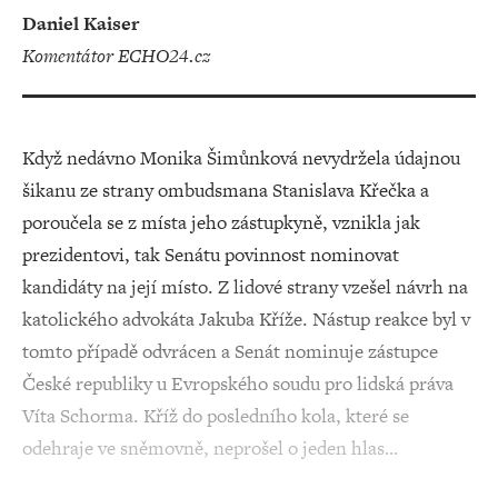
Daniel Kaiser
komentátor ECHO24.cz
Když nedávno Monika Šimůnková nevydržela údajnou
šikanu ze strany ombudsmana Stanislava Křečka a
poroučela se z místa jeho zástupkyně, vznikla jak
prezidentovi, tak Senátu povinnost nominovat
kandidáty na její místo. Z lidové strany vzešel návrh na
katolického advokáta Jakuba Kříže. Nástup reakce byl v
tomto případě odvrácen a Senát nominuje zástupce
České republiky u Evropského soudu pro lidská práva
Víta Schorma. Kříž do posledního kola, které se
odehraje ve sněmovně, neprošel o jeden hlas…