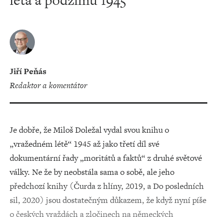
léta a podzimu 1945
Jiří Peňás
redaktor a komentátor
Je dobře, že Miloš Doležal vydal svou knihu o
„vražedném létě“ 1945 až jako třetí díl své
dokumentární řady „moritátů a faktů“ z druhé světové
války. Ne že by neobstála sama o sobě, ale jeho
předchozí knihy (Čurda z hlíny, 2019, a Do posledních
sil, 2020) jsou dostatečným důkazem, že když nyní píše
o českých vraždách a zločinech na německých