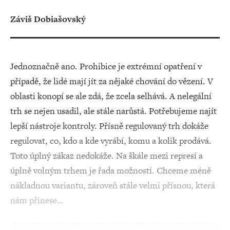
Záviš Dobiašovský
Jednoznačně ano. Prohibice je extrémní opatření v
případě, že lidé mají jít za nějaké chování do vězení. V
oblasti konopí se ale zdá, že zcela selhává. A nelegální
trh se nejen usadil, ale stále narůstá. Potřebujeme najít
lepší nástroje kontroly. Přísně regulovaný trh dokáže
regulovat, co, kdo a kde vyrábí, komu a kolik prodává.
Toto úplný zákaz nedokáže. Na škále mezi represí a
úplně volným trhem je řada možností. Chceme méně
nákladnou variantu, zároveň stále velmi přísnou, která
nám přinese…