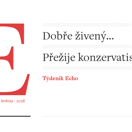
Dobře živený
veřejnoprávní mýt
Přežije konzervat
Donalda Trumpa?
Týdeník Echo
. května ‧ 2026