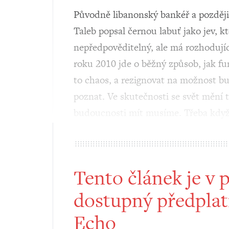
Původně libanonský bankéř a později 
Taleb popsal černou labuť jako jev, k
nepředpověditelný, ale má rozhodujíc
roku 2010 jde o běžný způsob, jak fun
to chaos, a rezignovat na možnost b
poznat. Ve skutečnosti se svět mění 
budoucnosti mít musíme. Třeba kdy
Tento článek je v 
dostupný předplat
Echo