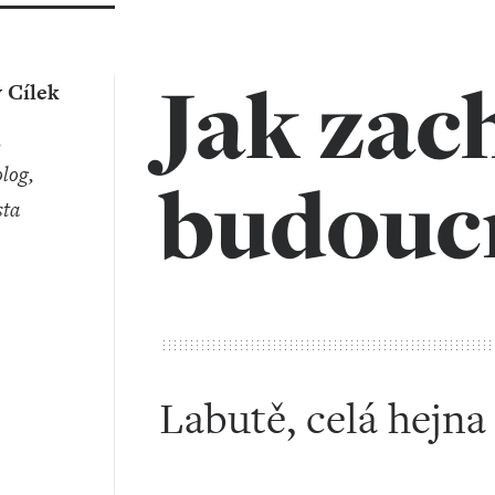
Jak zac
 Cílek
log,
budouc
sta
Labutě, celá hejna