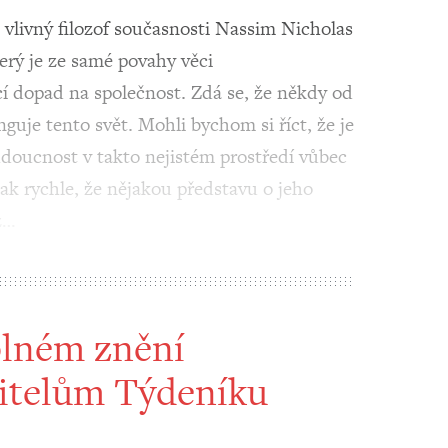
vlivný filozof současnosti Nassim Nicholas
terý je ze samé povahy věci
í dopad na společnost. Zdá se, že někdy od
guje tento svět. Mohli bychom si říct, že je
udoucnost v takto nejistém prostředí vůbec
tak rychle, že nějakou představu o jeho
ž…
plném znění
itelům Týdeníku