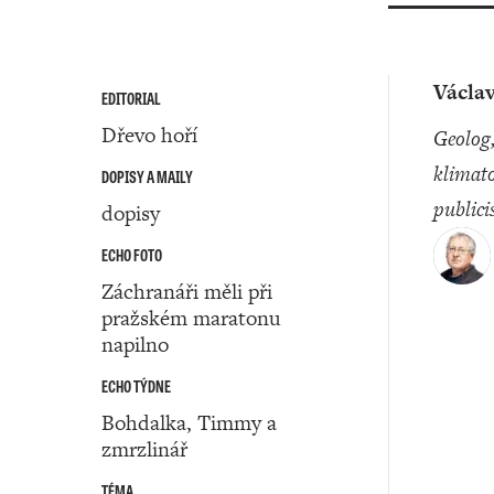
Václav
EDITORIAL
Dřevo hoří
geolog,
klimato
DOPISY A MAILY
publici
dopisy
ECHO FOTO
Záchranáři měli při
pražském maratonu
napilno
ECHO TÝDNE
Bohdalka, Timmy a
zmrzlinář
TÉMA