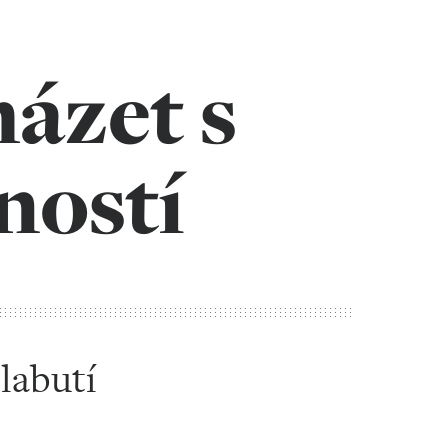
házet s
ností
 labutí