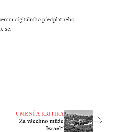
ením digitálního předplatného.
te se.
UMĚNÍ A KRITIKA
Za všechno může
Izrael“