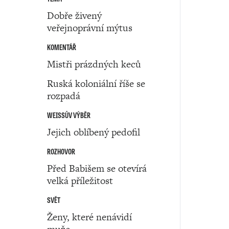
Dobře živený
veřejnoprávní mýtus
KOMENTÁŘ
Mistři prázdných keců
Ruská koloniální říše se
rozpadá
WEISSŮV VÝBĚR
Jejich oblíbený pedofil
ROZHOVOR
Před Babišem se otevírá
velká příležitost
SVĚT
Ženy, které nenávidí