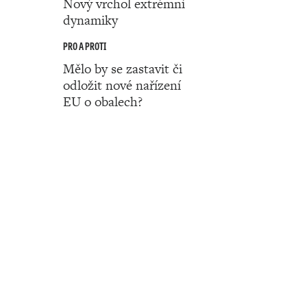
Nový vrchol extrémní
dynamiky
PRO A PROTI
Mělo by se zastavit či
odložit nové nařízení
EU o obalech?
Číslo 19 ‧ 07. května ‧ 2026