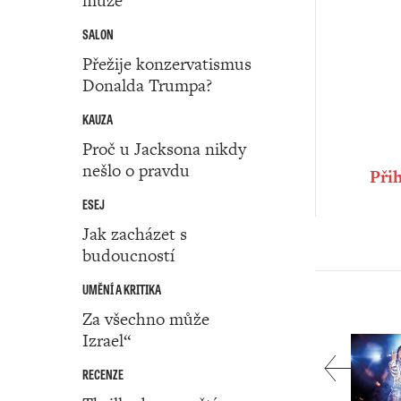
muže
SALON
Přežije konzervatismus
Donalda Trumpa?
KAUZA
Proč u Jacksona nikdy
nešlo o pravdu
Přih
ESEJ
Jak zacházet s
budoucností
UMĚNÍ A KRITIKA
Za všechno může
Izrael“
RECENZE