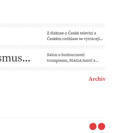
Z diskuse o České televizi a
Českém rozhlase se vytrácejí
us
fakta
ismus
Salon o budoucnosti
trumpismu, MAGA hnutí a
národněkonzervativní politiky
vůbec
Archiv