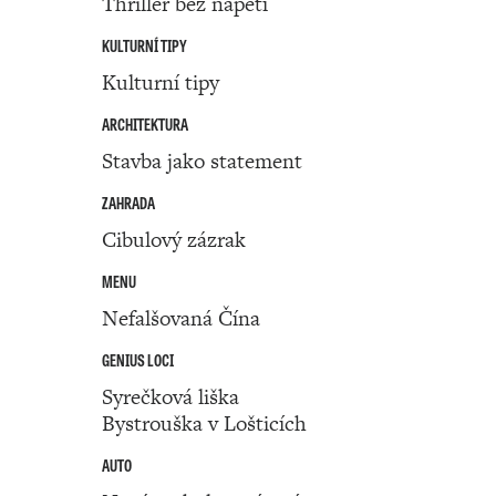
Thriller bez napětí
KULTURNÍ TIPY
Kulturní tipy
ARCHITEKTURA
Stavba jako statement
ZAHRADA
Cibulový zázrak
MENU
Nefalšovaná Čína
GENIUS LOCI
Syrečková liška
Bystrouška v Lošticích
AUTO