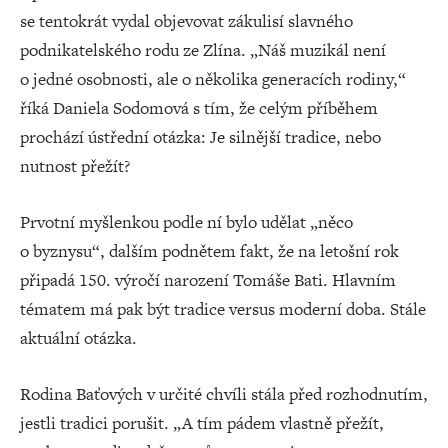
se tentokrát vydal objevovat zákulisí slavného
podnikatelského rodu ze Zlína. „Náš muzikál není
o jedné osobnosti, ale o několika generacích rodiny,“
říká Daniela Sodomová s tím, že celým příběhem
prochází ústřední otázka: Je silnější tradice, nebo
nutnost přežít?
Prvotní myšlenkou podle ní bylo udělat „něco
o byznysu“, dalším podnětem fakt, že na letošní rok
připadá 150. výročí narození Tomáše Bati. Hlavním
tématem má pak být tradice versus moderní doba. Stále
aktuální otázka.
Rodina Baťových v určité chvíli stála před rozhodnutím,
jestli tradici porušit. „A tím pádem vlastně přežít,