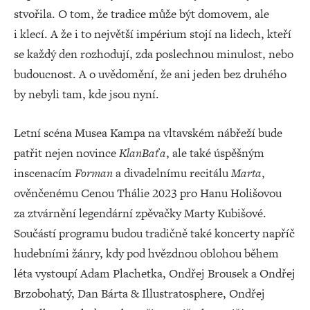
stvořila. O tom, že tradice může být domovem, ale
i klecí. A že i to největší impérium stojí na lidech, kteří
se každý den rozhodují, zda poslechnou minulost, nebo
budoucnost. A o uvědomění, že ani jeden bez druhého
by nebyli tam, kde jsou nyní.
Letní scéna Musea Kampa na vltavském nábřeží bude
patřit nejen novince
Klan
Baťa
, ale také úspěšným
inscenacím
Forman
a divadelnímu recitálu
Marta
,
ověnčenému Cenou Thálie 2023 pro Hanu Holišovou
za ztvárnění legendární zpěvačky Marty Kubišové.
Součástí programu budou tradičně také koncerty napříč
hudebními žánry, kdy pod hvězdnou oblohou během
léta vystoupí Adam Plachetka, Ondřej Brousek a Ondřej
Brzobohatý, Dan Bárta & Illustratosphere, Ondřej