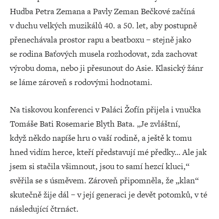
Hudba Petra Zemana a Pavly Zeman Bečkové začíná
v duchu velkých muzikálů 40. a 50. let, aby postupně
přenechávala prostor rapu a beatboxu – stejně jako
se rodina Baťových musela rozhodovat, zda zachovat
výrobu doma, nebo ji přesunout do Asie. Klasický žánr
se láme zároveň s rodovými hodnotami.
Na tiskovou konferenci v Paláci Žofín přijela i vnučka
Tomáše Bati Rosemarie Blyth Bata. „Je zvláštní,
když někdo napíše hru o vaší rodině, a ještě k tomu
hned vidím herce, kteří představují mé předky… Ale jak
jsem si stačila všimnout, jsou to samí hezcí kluci,“
svěřila se s úsměvem. Zároveň připomněla, že „klan“
skutečně žije dál – v její generaci je devět potomků, v té
následující čtrnáct.