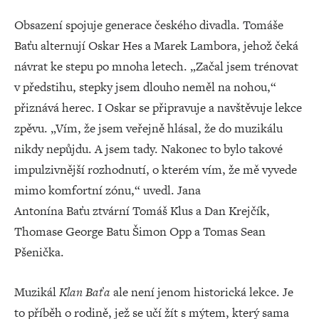
Obsazení spojuje generace českého divadla. Tomáše
Baťu alternují Oskar Hes a Marek Lambora, jehož čeká
návrat ke stepu po mnoha letech. „Začal jsem trénovat
v předstihu, stepky jsem dlouho neměl na nohou,“
přiznává herec. I Oskar se připravuje a navštěvuje lekce
zpěvu. „Vím, že jsem veřejně hlásal, že do muzikálu
nikdy nepůjdu. A jsem tady. Nakonec to bylo takové
impulzivnější rozhodnutí, o kterém vím, že mě vyvede
mimo komfortní zónu,“ uvedl. Jana
Antonína Baťu ztvární Tomáš Klus a Dan Krejčík,
Thomase George Batu Šimon Opp a Tomas Sean
Pšenička.
Muzikál
Klan Baťa
ale není jenom historická lekce. Je
to příběh o rodině, jež se učí žít s mýtem, který sama