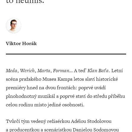
to neumíš.“
Viktor Horák
Meda
,
Werich
,
Marta
,
Forman
… A teď
Klan Baťa
. Letní
scéna pražského Musea Kampa letos slaví historické
premiéry hned na dvou frontách: poprvé uvádí
plnohodnotný muzikál a poprvé staví do středu příběhu
celou rodinu místo jediné osobnosti.
Tvůrčí tým vedený režisérkou Adélou Stodolovou
a producentkou a scenáristkou Danielou Sodomovou