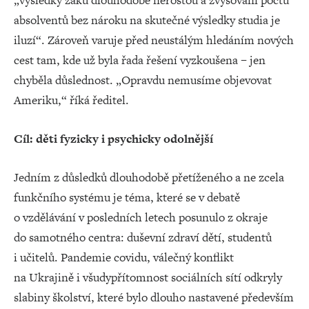
„výsledky žáků dlouhodobě nerostou a zvyšování počtu
absolventů bez nároku na skutečné výsledky studia je
iluzí“. Zároveň varuje před neustálým hledáním nových
cest tam, kde už byla řada řešení vyzkoušena – jen
chyběla důslednost. „Opravdu nemusíme objevovat
Ameriku,“ říká ředitel.
Cíl: děti fyzicky i psychicky odolnější
Jedním z důsledků dlouhodobě přetíženého a ne zcela
funkčního systému je téma, které se v debatě
o vzdělávání v posledních letech posunulo z okraje
do samotného centra: duševní zdraví dětí, studentů
i učitelů. Pandemie covidu, válečný konflikt
na Ukrajině i všudypřítomnost sociálních sítí odkryly
slabiny školství, které bylo dlouho nastavené především