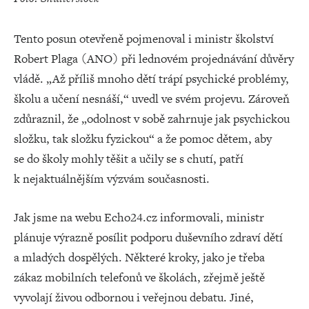
Tento posun otevřeně pojmenoval i ministr školství
Robert Plaga (ANO) při lednovém projednávání důvěry
vládě. „Až příliš mnoho dětí trápí psychické problémy,
školu a učení nesnáší,“ uvedl ve svém projevu. Zároveň
zdůraznil, že „odolnost v sobě zahrnuje jak psychickou
složku, tak složku fyzickou“ a že pomoc dětem, aby
se do školy mohly těšit a učily se s chutí, patří
k nejaktuálnějším výzvám současnosti.
Jak jsme na webu Echo24.cz informovali, ministr
plánuje výrazně posílit podporu duševního zdraví dětí
a mladých dospělých. Některé kroky, jako je třeba
zákaz mobilních telefonů ve školách, zřejmě ještě
vyvolají živou odbornou i veřejnou debatu. Jiné,