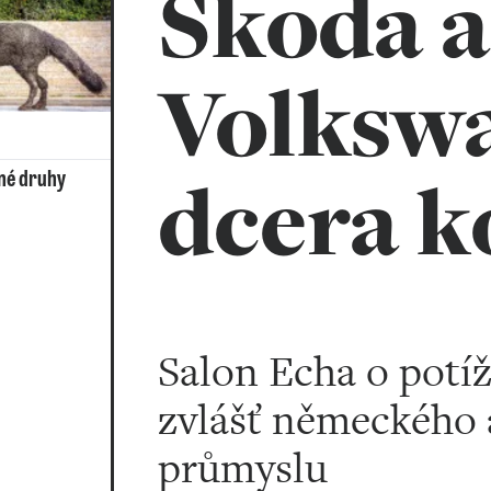
Škoda a
Volksw
dcera k
né druhy
Salon Echa o potí
zvlášť německého
průmyslu