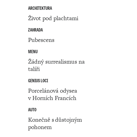
ARCHITEKTURA
Život pod plachtami
ZAHRADA
Pubescens
MENU
Žádný surrealismus na
talíři
GENIUS LOCI
Porcelánová odysea
v Horních Francích
AUTO
Konečně s důstojným
pohonem