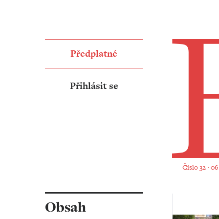
EKONOMICKÝ MOTOR EVROPY SE ZADŘEL - Týden
Předplatné
Přihlásit se
Číslo 32 ‧ 0
Obsah