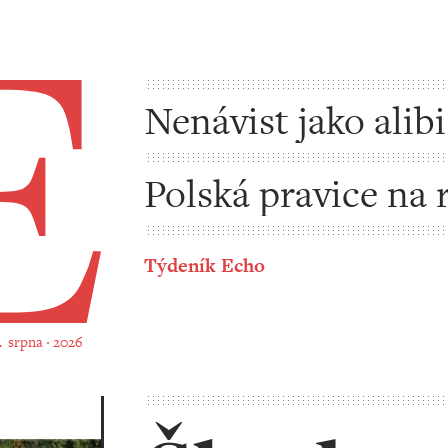
ík Echo
Nenávist jako alibi
Polská pravice na 
Týdeník Echo
6. srpna ‧ 2026