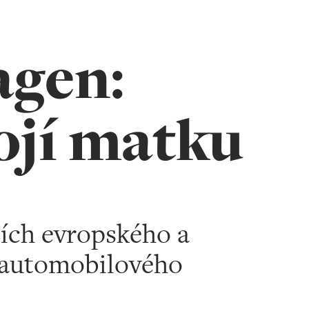
agen:
ojí matku
žích evropského a
 automobilového