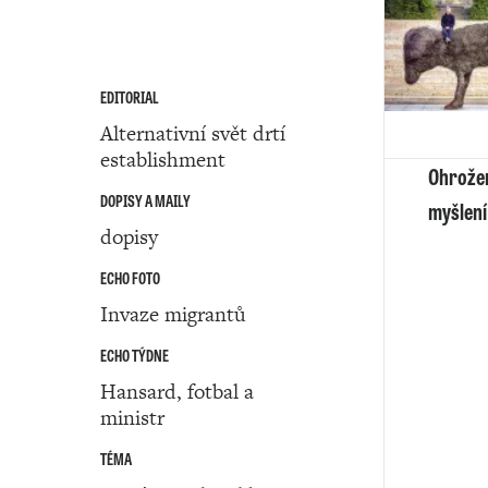
EDITORIAL
Alternativní svět drtí
establishment
Ohrože
DOPISY A MAILY
myšlení
dopisy
ECHO FOTO
Invaze migrantů
ECHO TÝDNE
Hansard, fotbal a
ministr
TÉMA