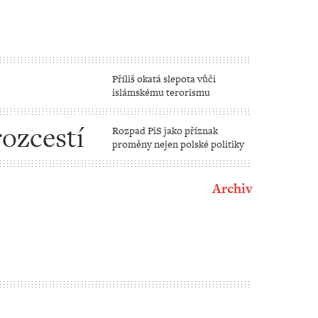
Příliš okatá slepota vůči
islámskému terorismu
rozcestí
Rozpad PiS jako příznak
proměny nejen polské politiky
Archiv